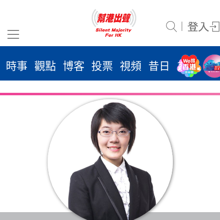
時事
觀點
博客
投票
視頻
昔日
系列
活
2026
年 8
月 6
日
時事
觀點