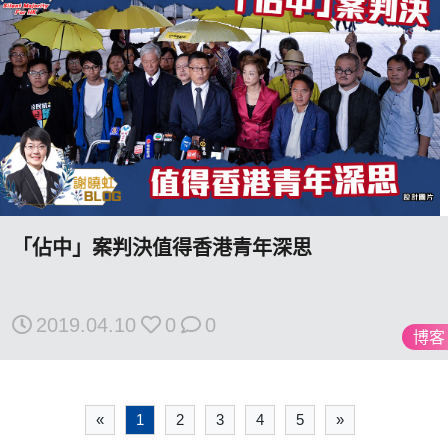
「佔中」案判決值得香港青年深思
2019.04.10
0
0
博客
«
1
2
3
4
5
»