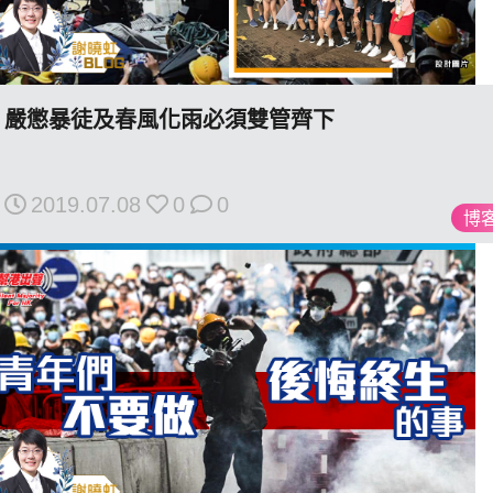
私
嚴懲暴徒及春風化雨必須雙管齊下
隱
政
策
2019.07.08
0
0
及
博
免
責
聲
明
©
2018
Silent
Majority
For
HK.