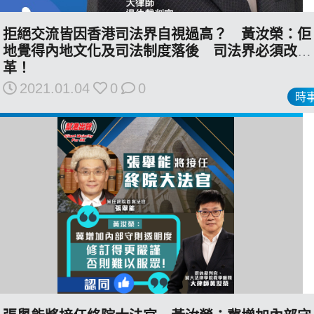
拒絕交流皆因香港司法界自視過高？ 黃汝榮：佢
地覺得內地文化及司法制度落後 司法界必須改
革！
私
2021.01.04
0
0
隱
時
政
策
及
免
責
聲
明
©
2018
Silent
Majority
For
HK.