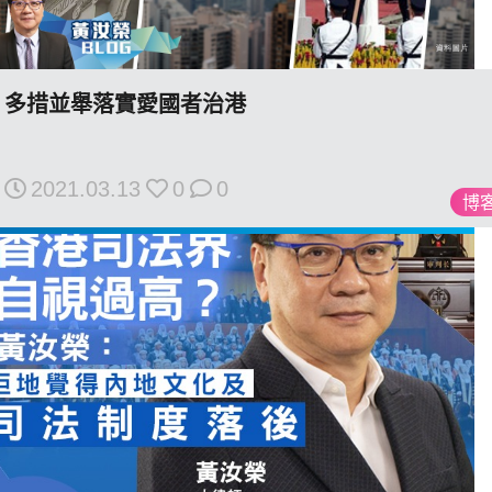
多措並舉落實愛國者治港
我們的立場
2021.03.13
0
0
博
登記支持
聯絡我們