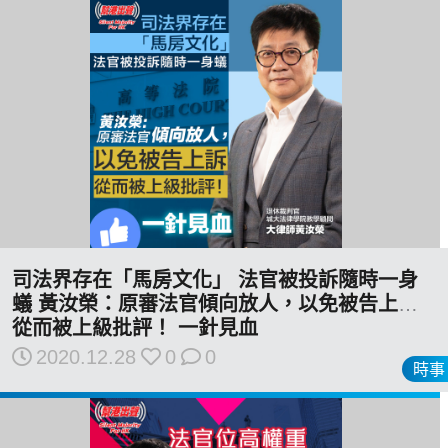
司法界存在「馬房文化」 法官被投訴隨時一身
蟻 黃汝榮：原審法官傾向放人，以免被告上訴
從而被上級批評！ 一針見血
2020.12.28
0
0
時事