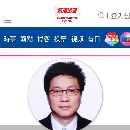
時事
觀點
博客
投票
視頻
昔日
系列
活
2026
年 8
月 7
日
時事
觀點