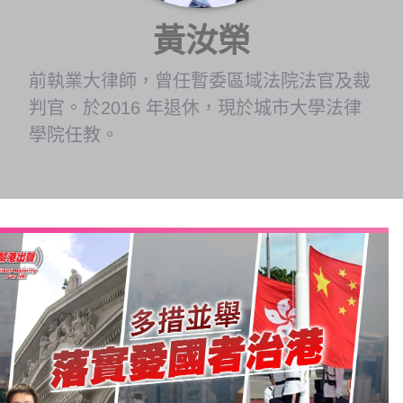
博客
黃汝榮
投票
前執業大律師，曾任暫委區域法院法官及裁
判官。於2016 年退休，現於城市大學法律
視頻
學院任教。
昔日
系列
活動
關於我們