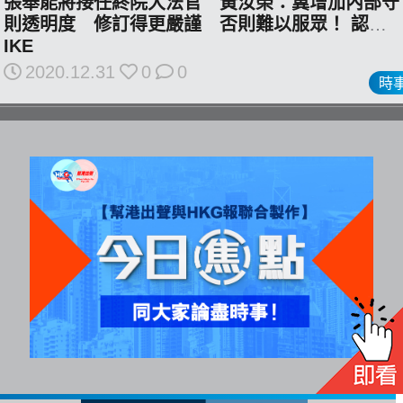
張舉能將接任終院大法官 黃汝榮：冀增加內部守
All
則透明度 修訂得更嚴謹 否則難以服眾！ 認同L
rights
IKE
reserved.
2020.12.31
0
0
時