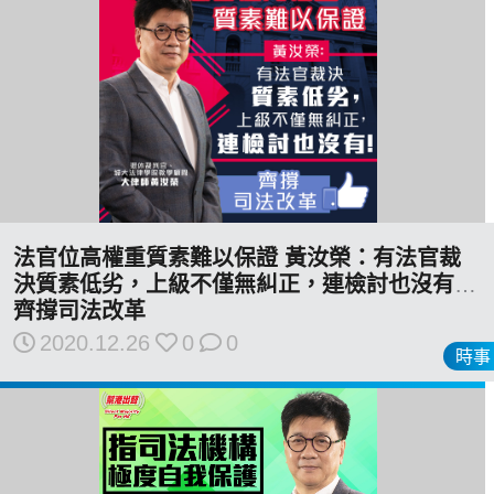
法官位高權重質素難以保證 黃汝榮：有法官裁
決質素低劣，上級不僅無糾正，連檢討也沒有！
齊撐司法改革
2020.12.26
0
0
時事