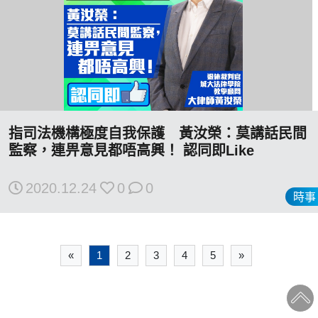
指司法機構極度自我保護 黃汝榮：莫講話民間
監察，連畀意見都唔高興！ 認同即Like
2020.12.24
0
0
時事
«
1
2
3
4
5
»