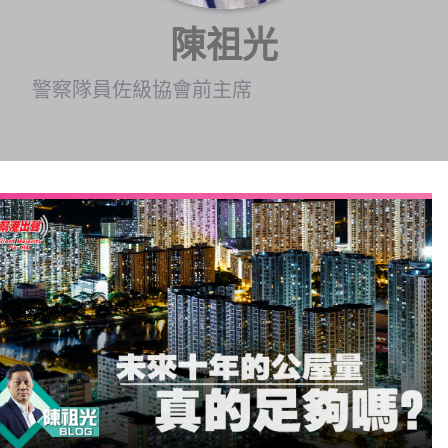
博客
陳祖光
投票
警察隊員佐級協會前主席
視頻
昔日
系列
活動
關於我們