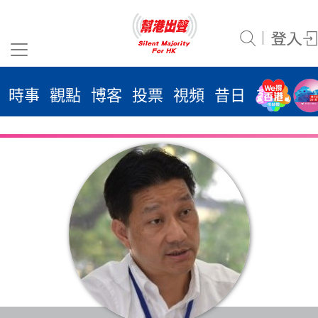
時事
觀點
博客
投票
視頻
昔日
系列
活
2026
年 8
月 9
日
時事
觀點