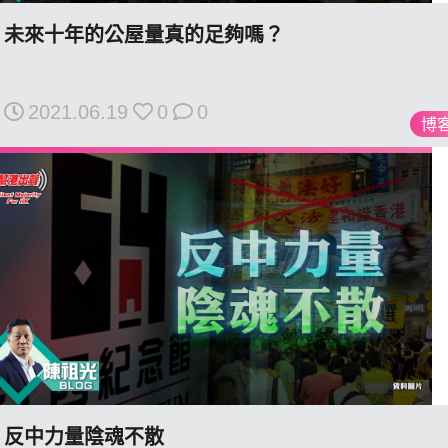
未來十年的公屋量真的足夠嗎？
我們的立場
2021.06.19
0
0
博
登記支持
聯絡我們
反中力量陰魂不散