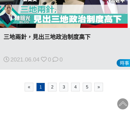
三地兩針，見出三地政治制度高下
2021.06.04
0
0
時事
«
1
2
3
4
5
»