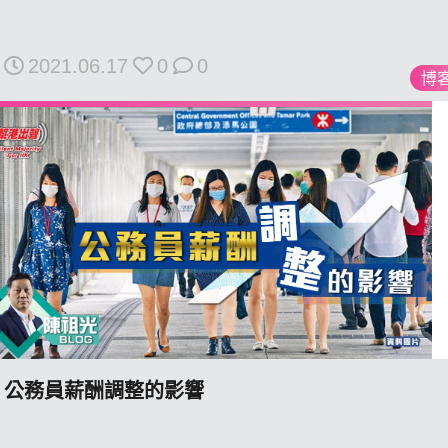
2021.06.17
0
0
博
私
隱
政
策
及
免
責
聲
明
©
2018
Silent
公務員薪酬調整的影響
Majority
For
HK.