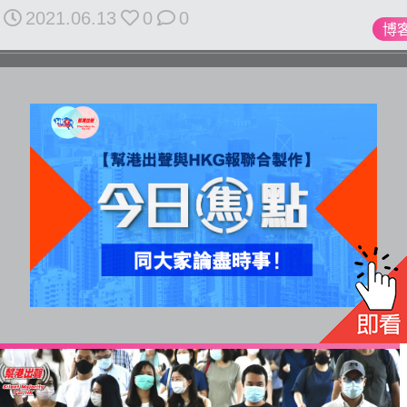
All
2021.06.13
0
0
博
rights
reserved.