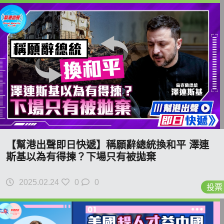
【幫港出聲即日快遞】稱願辭總統換和平 澤連
斯基以為有得揀？下場只有被拋棄
2025.02.24
0
0
投票