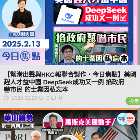
【幫港出聲與HKG報聯合製作‧今日焦點】美國
趕人才益中國 DeepSeek成功又一例 掐政府頸
嚇市民 的士業因私忘本
2025.02.13
0
0
投票