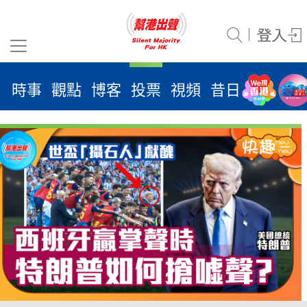
時事
觀點
博客
投票
視頻
昔日
系列
活
2026
年 8
月 6
日
時事
觀點