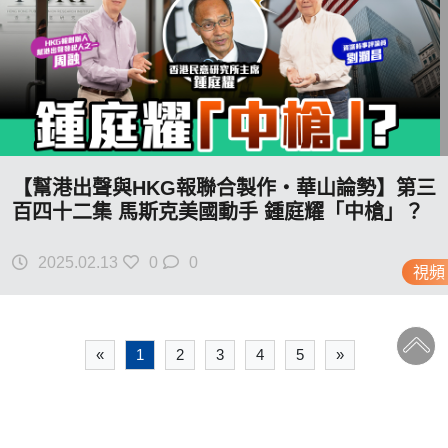
【幫港出聲與HKG報聯合製作‧華山論勢】第三
百四十二集 馬斯克美國動手 鍾庭耀「中槍」？
2025.02.13
0
0
視頻
«
1
2
3
4
5
»