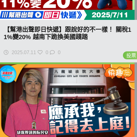
【幫港出聲即日快遞】跟說好的不一樣！ 關稅1
1%變20% 越南下跪換美國踐踏
2025.07.11
0
0
投票