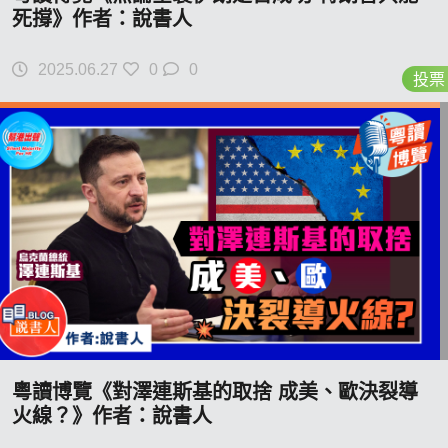
死撐》作者：說書人
2025.06.27
0
0
投票
粵讀博覽《對澤連斯基的取捨 成美、歐決裂導
火線？》作者：說書人