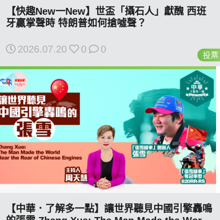
博客
【快趣New一New】世盃「攝石人」獻醜 西班
牙贏掌聲時 特朗普如何搶噓聲？
投票
2026.07.20
0
0
投票
視頻
昔日
系列
活動
關於我們
【中華．了解多一點】讓世界聽見中國引擎轟鳴