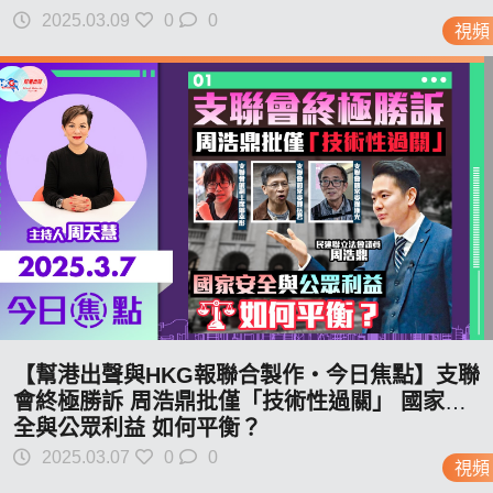
2025.03.09
0
0
視頻
【幫港出聲與HKG報聯合製作‧今日焦點】支聯
會終極勝訴 周浩鼎批僅「技術性過關」 國家安
全與公眾利益 如何平衡？
2025.03.07
0
0
視頻