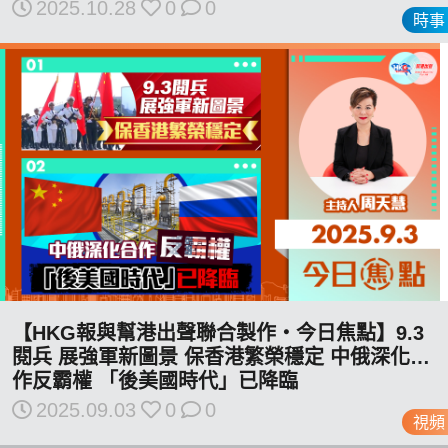
2025.10.28
0
0
時事
私
隱
政
策
及
免
責
聲
明
©
【HKG報與幫港出聲聯合製作‧今日焦點】9.3
2018
閱兵 展強軍新圖景 保香港繁榮穩定 中俄深化合
Silent
作反霸權 「後美國時代」已降臨
Majority
2025.09.03
0
0
For
視頻
HK.