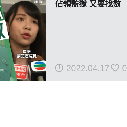
佔領監獄 又要找數
2022.04.17
0