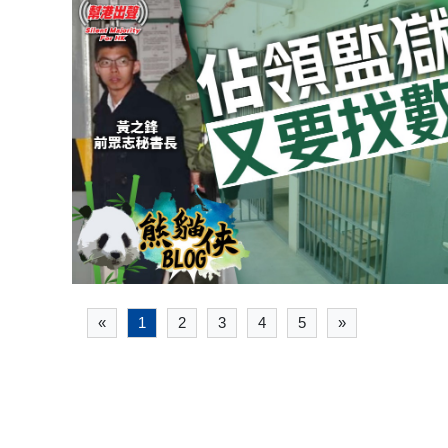
«
1
2
3
4
5
»