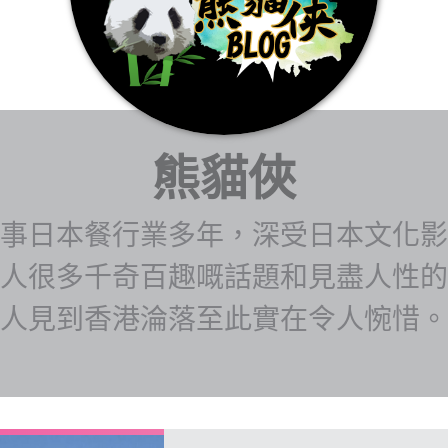
熊貓俠
事日本餐行業多年，深受日本文化影
人很多千奇百趣嘅話題和見盡人性的
人見到香港淪落至此實在令人惋惜。