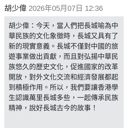
博客
胡少偉
2026年05月07日 12:36
投票
胡少偉：今天，當人們把長城喻為中
華民族的文化象徵時，長城又具有了
視頻
新的現實意義。長城不僅對中國的旅
遊事業做出貢獻，而且對弘揚中華民
昔日
族悠久的歷史文化，促進國家的改革
開放，對外文化交流和經濟發展都起
系列
到積極作用。所以，我們要讓香港學
生認識萬里長城多些，一起傳承民族
活動
精神，說好長城古今的故事！
關於我們