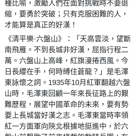
種比喻，激勵人們在面對挑戰時不要退
縮，要勇於突破；只有克服困難的人，
才能算是真正的好漢！
《清平樂·六盤山》：「天高雲淡，望斷
南飛雁。不到長城非好漢，屈指行程二
萬。六盤山上高峰，紅旗漫捲西風。今
日長纓在手，何時縛住蒼龍？」是毛澤
東詠懷之詞。1935年10月紅軍翻越六盤
山時，毛澤東回顧一年來長征路上的艱
難歷程，展望中國革命的未來，要有勢
要上長城當好漢之志。毛澤東當時率領
紅一方面軍向陝北根據地挺進中，於六