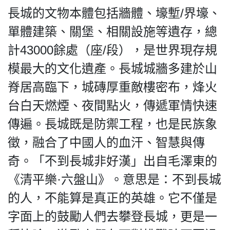
長城的文物本體包括牆體、壕塹/界壕、
單體建築、關堡、相關設施等遺存，總
計43000餘處（座/段），是世界現存規
模最大的文化遺產。長城城牆多建於山
脊居高臨下，城磚厚重敵樓密布，烽火
台白天燃煙、夜間點火，傳遞軍情快速
傳遍。長城既是防禦工程，也是民族象
徵，融合了中國人的血汗、智慧與傳
奇。「不到長城非好漢」出自毛澤東的
《清平樂·六盤山》。意思是：不到長城
的人，不能算是真正的英雄。它不僅是
字面上的鼓勵人們去攀登長城，更是一