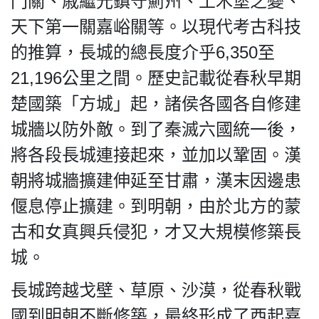
門關、戚繼光鎮守薊州、土木堡之變、
天下第一關嘉峪關等。以現代考古科技
的推算，長城的總長度介乎6,350至
21,196公里之間。歷史記載從春秋早期
楚國築「方城」起，諸侯各國各自修建
城牆以防外敵。到了秦滅六國統一後，
將各段長城連接起來，並加以鞏固。漢
朝將城牆擴建伸延至甘肅，漢末因邊患
偃息停止擴建。到明朝，由於北方的蒙
古和女真興兵侵犯，才又大規模修築長
城。
長城跨越戈壁、草原、沙漠，從春秋戰
國到明朝不斷修築，最終形成了西起嘉