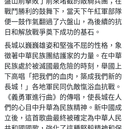
盤山前擊敗了前來堵截的敵騎兵團；在
戰鬥勝利的鼓舞下，當天下午紅軍部隊
便一鼓作氣翻過了六盤山，為後續的抗
日和解放戰爭奠下成功的基石。
長城以巍巍雄姿和堅強不屈的性格，象
徵著中華民族團結護家的力量。在中華
民族處於被滅國最危險的時刻，舉國上
下高唱「把我們的血肉，築成我們新的
長城！」各地軍民同仇敵愾浴血抗戰。
《義勇軍進行曲》的傳唱，使長城在人
們的心目中升華為民族精神。新中國成
立後，這首歌曲最終被確定為中華人民
共和國國歌，強化了這種堅毅精神和保