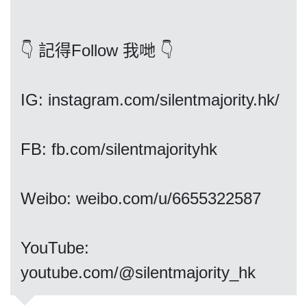
👇 記得Follow 我哋 👇
我們的立場
IG: instagram.com/silentmajority.hk/
FB: fb.com/silentmajorityhk
登記支持
Weibo: weibo.com/u/6655322587
​​​​​​​YouTube:
youtube.com/@silentmajority_hk
聯絡我們