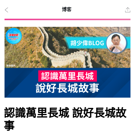
博客
2026
年 8
月 6
日
時事
認識萬里長城 說好長城故
觀點
事