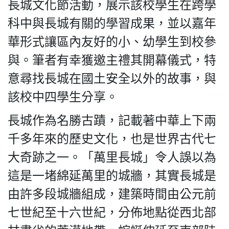
HK.
長城文化節活動，展示該校學生在跨學
All
科中與長城有關的學習成果，並以嘉年
rights
reserved.
華形式讓區內友好的小、幼學生到校參
與。筆者有幸獲邀主禮其開幕儀式，特
意尋找長城在國土安全以外的故事，與
該校中四學生分享。
長城作為名勝古蹟，記載著中華上下兩
千多年來的歷史文化，也是世界古代七
大奇跡之一。「萬里長城」令人誤以為
這是一堵綿延萬里的城牆，其實長城是
由許多段城牆組成，建築時間由公元前
七世紀至十六世紀，分佈地點從西北部