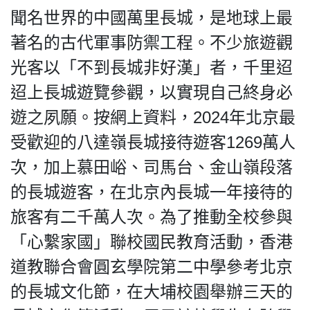
聞名世界的中國萬里長城，是地球上最
著名的古代軍事防禦工程。不少旅遊觀
光客以「不到長城非好漢」者，千里迢
私
隱
迢上長城遊覽參觀，以實現自己終身必
政
遊之夙願。按網上資料，2024年北京最
策
受歡迎的八達嶺長城接待遊客1269萬人
及
免
次，加上慕田峪、司馬台、金山嶺段落
責
的長城遊客，在北京內長城一年接待的
聲
明
旅客有二千萬人次。為了推動全校參與
©
「心繫家國」聯校國民教育活動，香港
2018
Silent
道教聯合會圓玄學院第二中學參考北京
Majority
的長城文化節，在大埔校園舉辦三天的
For