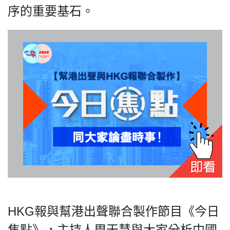
序的重要基石。
私
隱
政
策
及
免
責
聲
明
©
2018
Silent
Majority
HKG報與幫港出聲聯合製作節目《今日
For
焦點》，主持人周天慧與大家分析中國