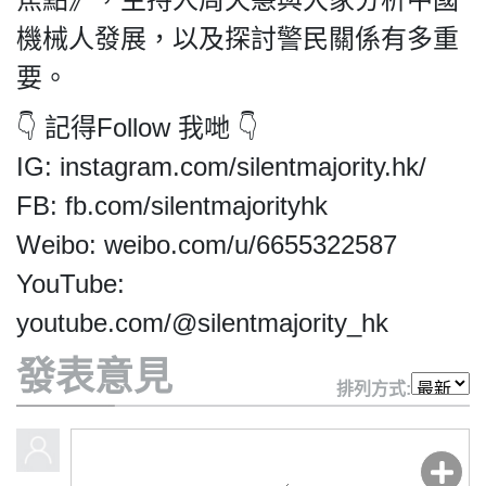
HK.
All
機械人發展，以及探討警民關係有多重
rights
要。
reserved.
👇 記得Follow 我哋 👇
IG: instagram.com/silentmajority.hk/
FB: fb.com/silentmajorityhk
Weibo: weibo.com/u/6655322587
YouTube:
youtube.com/@silentmajority_hk
發表意見
排列方式: