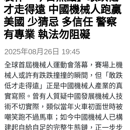
博客
才走得遠 中國機械人跑贏
美國 少猜忌 多信任 警察
投票
有專業 執法勿阻礙
視頻
2025年08月26日 19:45
昔日
全球首屆機械人運動會落幕，賽場上機
械人或許有跌跌撞撞的瞬間，但「敢跌
系列
低才走得遠」正是中國機械人產業的真
實寫照。曾有人質疑中國發展機械人技
活動
術不切實際，類似當年火車初面世時被
嘲笑跑不過馬車；如今中國機械人已構
關於我們
建起自給自足的完整生態鏈，正一步步