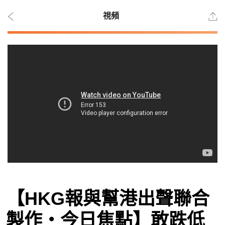
視頻
2026
年 8
月 8
日
時事
【HKG報與幫港出聲聯合
觀點
製作‧今日焦點】敢跌低