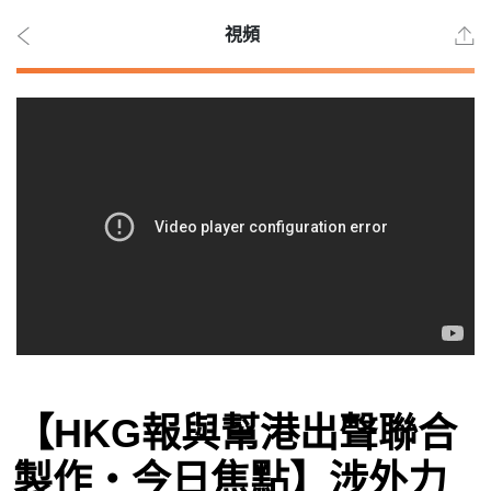
視頻
2026
年 8
月
10
日
時事
【HKG報與幫港出聲聯合
觀點
製作‧今日焦點】涉外力