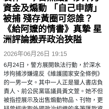
資金及煽動 「自己申請」
博客
被捕 殘存黃圈可怨誰？
《給阿嬤的情書》真摯 星
投票
洲評論搬弄政治狹隘
視頻
2026年06月26日 19:15
昔日
6月24日，警方展開執法行動，於深水
埗拘捕涉嫌違反《維護國家安全條例》
系列
的一男一女。其中一人正是獵人書店負
責人、前公民黨區議員黃文萱。她不但
活動
被指控展示及出售煽動物品、刊物，更
疑曾經收取外國政治組織的多筆匯款資