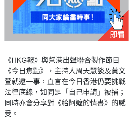
私
隱
政
《HKG報》與幫港出聲聯合製作節目
策
《今日焦點》，主持人周天慧談及黃文
及
免
萱就逮一事，直言在今日香港仍要挑戰
責
法律底線，如同是「自己申請」被捕；
聲
明
同時亦會分享對《給阿嬤的情書》的感
©
受。
2018
Silent
Majority