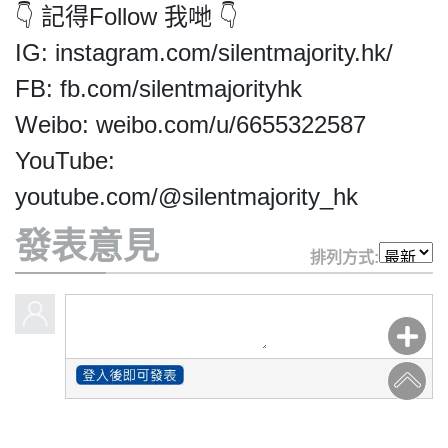
For
👇 記得Follow 我哋 👇
HK.
IG: instagram.com/silentmajority.hk/
All
rights
FB: fb.com/silentmajorityhk
reserved.
Weibo: weibo.com/u/6655322587
YouTube:
youtube.com/@silentmajority_hk
發表意見
排列方式: