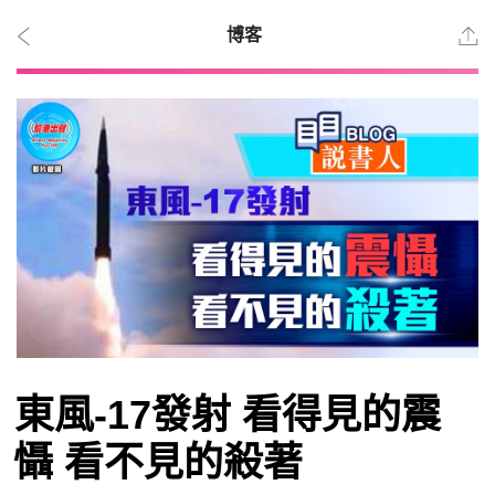
博客
2026
年 8
月 8
日
時事
東風-17發射 看得見的震
觀點
懾 看不見的殺著