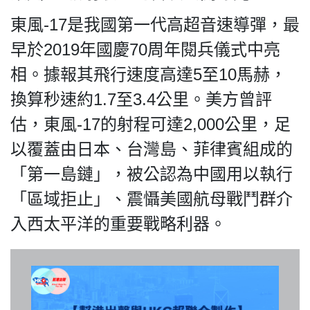
東風-17是我國第一代高超音速導彈，最
早於2019年國慶70周年閱兵儀式中亮
相。據報其飛行速度高達5至10馬赫，
私
隱
換算秒速約1.7至3.4公里。美方曾評
政
估，東風-17的射程可達2,000公里，足
策
及
以覆蓋由日本、台灣島、菲律賓組成的
免
「第一島鏈」，被公認為中國用以執行
責
聲
「區域拒止」、震懾美國航母戰鬥群介
明
入西太平洋的重要戰略利器。
©
2018
Silent
Majority
For