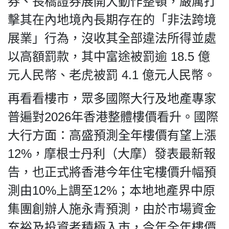
券、長橋證券展開大動作整頓，嚴厲打
HK.
All
擊其在內地境內長期存在的「非法跨境
rights
展業」行為，沒收其全部違法所得並處
reserved.
以高額罰款，其中富途被罰逾 18.5 億
元人民幣、老虎被罰 4.1 億元人民幣。
再看看樓市，眾多國際大行及地產專家
普遍對2026年香港整體樓價看升。國際
大行方面：高盛預測全年樓價有望上漲
12%，摩根士丹利（大摩）發表最新報
告，也正式將香港今年住宅樓價升幅預
測由10%上調至12%；本地地產界中原
集團創辦人施永青預測，由於市場資金
充裕及投資者積極入市，今年全年樓價