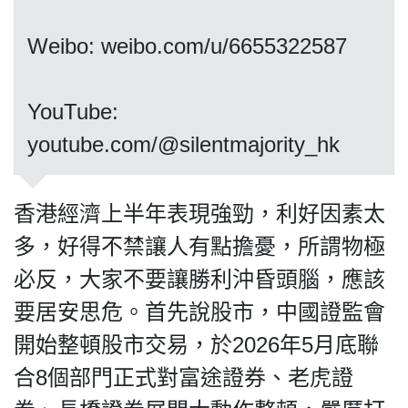
Weibo: weibo.com/u/6655322587
私
YouTube:
隱
政
youtube.com/@silentmajority_hk
策
及
免
香港經濟上半年表現強勁，利好因素太
責
多，好得不禁讓人有點擔憂，所謂物極
聲
必反，大家不要讓勝利沖昏頭腦，應該
明
©
要居安思危。首先說股市，中國證監會
2018
開始整頓股市交易，於2026年5月底聯
Silent
Majority
合8個部門正式對富途證券、老虎證
For