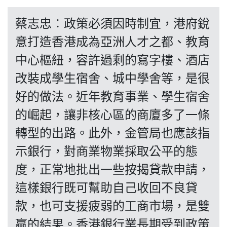
博客
蔡志忠︰政策必須因時制宜，港府銳
投票
意打造香港成為亞洲人才之都、教育
中心樞紐，容許過剩的寫字樓、酒店
視頻
改裝成學生宿舍、城中學舍等，是很
好的做法。近年教育事業、學生宿舍
昔日
的崛起，讓非核心區的商廈多了一條
轉型的出路。此外，金管局也應該指
系列
示銀行，對商業物業採取公平的態
度，正常地批出一些按揭貸款申請，
活動
這樣銀行既可幫助自己收回不良貸
款，也可支援疲弱的工商市場，是雙
關於我們
贏的結果。香港銀行業長期受到政策