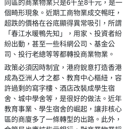
同區的商業物業只是6千至8千元，是一
個畸形現象。近期工商物業成交𣈱旺，
超跌的價格在谷底顯得異常吸引，所謂
「春江水暖鴨先知」，用家、投資者紛
紛出動，甚至一些科網公司、基金公
司、投行老總等等都轉投商業物業。
政策必須因時制宜，港府銳意打造香港
成為亞洲人才之都、教育中心樞紐，容
許過剩的寫字樓、酒店改裝成學生宿
舍、城中學舍等，是很好的做法。近年
教育事業、學生宿舍的崛起，讓非核心
區的商廈多了一條轉型的出路。此外，