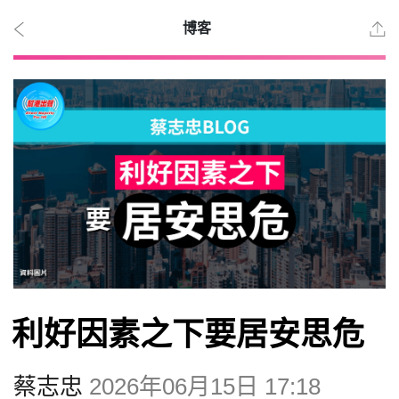
博客
2026
年 8
月 7
日
時事
利好因素之下要居安思危
觀點
蔡志忠
2026年06月15日 17:18