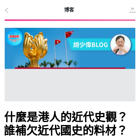
博客
2026
年 8
月 6
日
時事
什麼是港人的近代史觀？
觀點
誰補欠近代國史的料材？