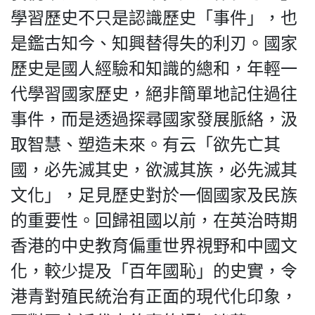
學習歷史不只是認識歷史「事件」，也
是鑑古知今、知興替得失的利刃。國家
歷史是國人經驗和知識的總和，年輕一
私
隱
代學習國家歷史，絕非簡單地記住過往
政
事件，而是透過探尋國家發展脈絡，汲
策
取智慧、塑造未來。有云「欲先亡其
及
免
國，必先滅其史，欲滅其族，必先滅其
責
文化」，足見歷史對於一個國家及民族
聲
明
的重要性。回歸祖國以前，在英治時期
©
香港的中史教育偏重世界視野和中國文
2018
Silent
化，較少提及「百年國恥」的史實，令
Majority
港青對殖民統治有正面的現代化印象，
For