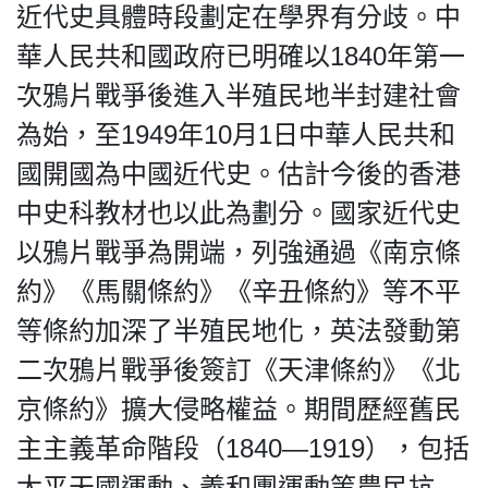
近代史具體時段劃定在學界有分歧。中
華人民共和國政府已明確以1840年第一
次鴉片戰爭後進入半殖民地半封建社會
為始，至1949年10月1日中華人民共和
國開國為中國近代史。估計今後的香港
中史科教材也以此為劃分。國家近代史
以鴉片戰爭為開端，列強通過《南京條
約》《馬關條約》《辛丑條約》等不平
等條約加深了半殖民地化，英法發動第
二次鴉片戰爭後簽訂《天津條約》《北
京條約》擴大侵略權益。期間歷經舊民
主主義革命階段（1840—1919），包括
太平天國運動、義和團運動等農民抗