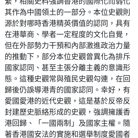
繫，相關史料強調香港的國際化而弱化
其作為中國領土的一部分。本位史觀則
源於對哪時香港精英價值的認同，具有
在港華商、學者一定程度的文化自覺，
但在外部勢力干預和內部激進政治力量
的推動下，部分本位史觀曾異化為排斥
國家認同、甚至主張分離主義的意識形
態。這種史觀常與殖民史觀勾連，在回
歸後仍誤導港青的國家認同。幸好，有
愛國愛港的近代史觀，這是基於反帝反
封建歷史脈絡形成的史觀，強調擁護香
港回歸、「一國兩制」及國家主權。隨
著香港國安法的實施和選舉制度愛國者