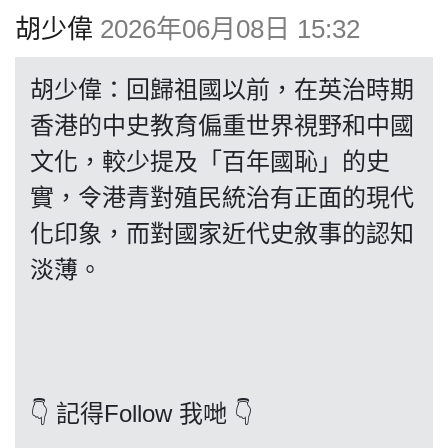
博客
胡少偉
2026年06月08日 15:32
投票
胡少偉：回歸祖國以前，在英治時期
香港的中史教育偏重世界視野和中國
視頻
文化，較少提及「百年國恥」的史
實，令港青對殖民統治有正面的現代
昔日
化印象，而對國家近代史敘事的認知
淡薄。
系列
活動
👇 記得Follow 我哋 👇
關於我們