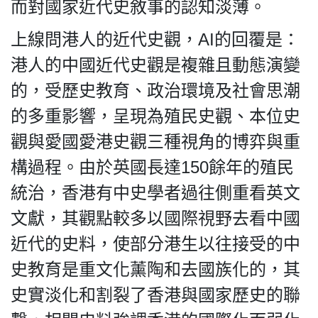
HK.
而對國家近代史敘事的認知淡薄。
All
rights
上線問港人的近代史觀，AI的回覆是：
reserved.
港人的中國近代史觀是複雜且動態演變
的，受歷史教育、政治環境及社會思潮
的多重影響，呈現為殖民史觀、本位史
觀與愛國愛港史觀三種視角的博弈與重
構過程。由於英國長達150餘年的殖民
統治，香港有中史學者過往側重看英文
文獻，其觀點較多以國際視野去看中國
近代的史料，使部分港生以往接受的中
史教育是重文化薰陶和去國族化的，其
史實淡化和割裂了香港與國家歷史的聯