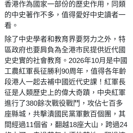
香港作為國家一部份的歷史作用，同類
的中史著作不多，值得愛好中史讀者一
看。
除了中史學者和教育界要努力之外，特
區政府也要肩負為全港市民提供近代國
史史實的社會教育。2026年10月是中國
工農紅軍長征勝利90周年，值得各年齡
段港人一起去補中國近代史課！紅軍長
征是人類歷史上的偉大奇蹟，中央紅軍
進行了380餘次戰役戰鬥，攻佔七百多
座縣城，共擊潰國民黨軍數百個團，其
間經過11個省，翻越18座大山，跨過24