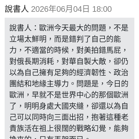
博客
說書人
2026年06月04日 18:00
投票
說書人：歐洲今天最大的問題，不是
立場太鮮明，而是錯判了自己的能
視頻
力，不適當的時候，對美拍錯馬屁，
對俄長期消耗，對華自製大敵，卻仍
昔日
以為自己擁有足夠的經濟韌性、政治
團結和地緣主導力。問題是，今日的
系列
歐洲，早就不是世界中心的那個歐洲
了，明明身處大國夾縫，卻還以為自
活動
己可以同時向三面出招，抱著這種老
貴族活在祖上很闊的戰略幻覺，能夠
關於我們