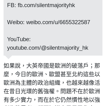
FB: fb.com/silentmajorityhk
Weibo: weibo.com/u/6655322587
私
隱
政
YouTube:
策
youtube.com/@silentmajority_hk
及
免
責
如果說，大英帝國是歐洲的破落戶；那
聲
明
麼，今日的歐洲、歐盟甚至北約這些以
©
歐洲為主體的政治組織，也越來越像活
2018
Silent
在昔日光環的舊強權。問題不在於歐洲
Majority
有多少實力，而在於它仍然慣性地以強
For