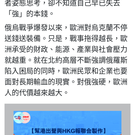
HK.
者姿態思考，卻不知道自己早已失去
All
「強」的本錢。
rights
reserved.
俄烏戰爭爆發以來，歐洲對烏克蘭不停
送錢送裝備。只是，戰事拖得越長，歐
洲承受的財政、能源、產業與社會壓力
就越重。就在北約高層不斷強調俄羅斯
陷入困局的同時，歐洲民眾和企業也要
面對長期輸血的現實。對俄強硬，歐洲
人的代價越來越大。