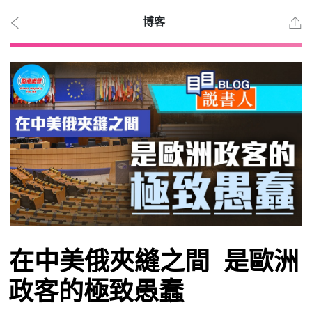
博客
2026
年 8
月 6
日
時事
在中美俄夾縫之間 是歐洲
觀點
政客的極致愚蠢