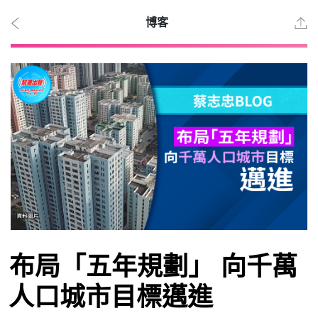
博客
2026
年 8
月 7
日
時事
布局「五年規劃」 向千萬
觀點
人口城市目標邁進