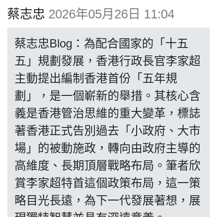
博客
蔡志忠
2026年05月26日 11:04
投票
蔡志忠Blog：為配合國家的「十五
五」規劃發展，香港行政長官李家超
視頻
主動提出編制香港首份「五年規
劃」，是一個嶄新的舉措。其核心含
昔日
義是香港管治思維的重大變革，標誌
著香港正式告別過去「小政府、大市
系列
場」的被動施政，轉向由政府主導的
高維度、長期頂層戰略布局。筆者欣
活動
賞李家超特首這個政策布局，這一策
略目光長遠，為下一代發展著想，展
關於我們