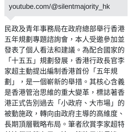
youtube.com/@silentmajority_hk
民政及青年事務局在政府總部舉行香港
私
隱
五年規劃專題諮詢會，本人受邀參加並
政
發表了個人看法和建議。為配合國家的
策
「十五五」規劃發展，香港行政長官李
及
免
家超主動提出編制香港首份「五年規
責
劃」，是一個嶄新的舉措。其核心含義
聲
明
是香港管治思維的重大變革，標誌著香
©
港正式告別過去「小政府、大市場」的
2018
Silent
被動施政，轉向由政府主導的高維度、
Majority
長期頂層戰略布局。筆者欣賞李家超特
For