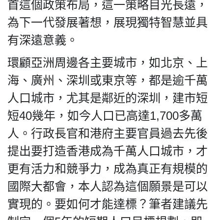
HK.
首這個政策布局，這一策略目光長遠，
All
為下一代發展著想，展現獨特智慧並具
rights
reserved.
有深遠意義。
環顧亞洲周邊各主要城市，如北京、上
海、廣州、深圳或東京等，都是逾千萬
人口城市，尤其是鄰近的深圳，建市短
短40幾年，如今人口已高達1,700多萬
人。行政長官和港府主要官員過去先後
提出要打造香港成為千萬人口城市，才
更有活力和競爭力，成為真正有規模的
國際大都會，本人認為這個願景是可以
實現的。要如何才能達標？筆者建議先