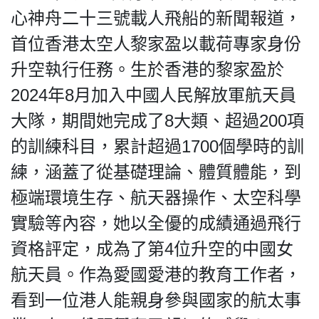
心神舟二十三號載人飛船的新聞報道，
首位香港太空人黎家盈以載荷專家身份
升空執行任務。生於香港的黎家盈於
私
隱
2024年8月加入中國人民解放軍航天員
政
大隊，期間她完成了8大類、超過200項
策
的訓練科目，累計超過1700個學時的訓
及
免
練，涵蓋了從基礎理論、體質體能，到
責
極端環境生存、航天器操作、太空科學
聲
明
實驗等內容，她以全優的成績通過飛行
©
資格評定，成為了第4位升空的中國女
2018
Silent
航天員。作為愛國愛港的教育工作者，
Majority
看到一位港人能親身參與國家的航太事
For