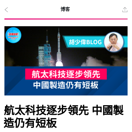
博客
2026
年 8
月 7
日
時事
航太科技逐步領先 中國製
觀點
造仍有短板