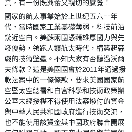
HK.
業，有一份既興奮又親切的感覺！
All
rights
國家的航太事業始於上世纪五六十年
reserved.
代，當時國家工業基礎薄弱，科技前沿
幾近空白。美蘇兩國憑藉雄厚國力與先
發優勢，領跑人類航太時代，構築起森
嚴的技術壁壘。不知大家有否聽過沃爾
夫條款？這是美國國會於2011年通過撥
款法案中的一條條款，要求美國國家航
空暨太空總署和白宮科學和技術政策辦
公室未經授權不得使用法案撥付的資金
與中華人民共和國政府進行技術交流，
也不能使用該資金與中國政府聯合開展