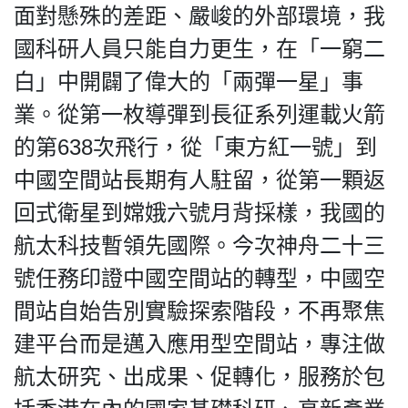
面對懸殊的差距、嚴峻的外部環境，我
國科研人員只能自力更生，在「一窮二
白」中開闢了偉大的「兩彈一星」事
業。從第一枚導彈到長征系列運載火箭
的第638次飛行，從「東方紅一號」到
中國空間站長期有人駐留，從第一顆返
回式衛星到嫦娥六號月背採樣，我國的
航太科技暫領先國際。今次神舟二十三
號任務印證中國空間站的轉型，中國空
間站自始告別實驗探索階段，不再聚焦
建平台而是邁入應用型空間站，專注做
航太研究、出成果、促轉化，服務於包