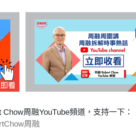
ert Chow周融YouTube頻道，支持一下：
bertChow周融