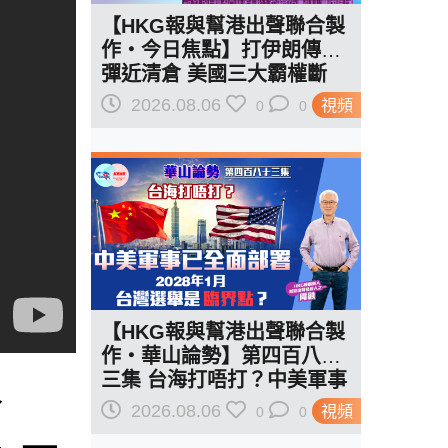
【HKG報與幫港出聲聯合製
作‧今日焦點】打伊朗傳導
彈近清倉 美國三大霸權斷
二？軍事崩 經濟損
2026.08.06
視頻
0
0
【HKG報與幫港出聲聯合製
作‧華山論勢】第四百八十
三集 台海打唔打？中美軍事
論
已全面部署 2028年1月台灣
2026.08.06
視頻
0
0
選舉是臨界點？