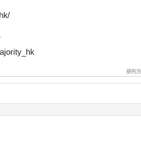
hk/
7
jority_hk
排列方