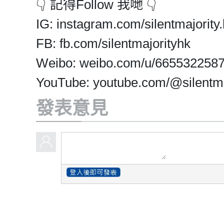
👇 記得Follow 我哋 👇
IG: instagram.com/silentmajority.
FB: fb.com/silentmajorityhk
Weibo: weibo.com/u/665532258
YouTube: youtube.com/@silentma
發表意見