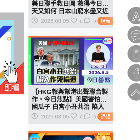
美日聯手救日圓 救得今日明
天又如何 日本山窮水盡又近
一步？
2026.08.05
視頻
0
0
【HKG報與幫港出聲聯合製
作‧今日焦點】美國害怕中
國瓜子 白宮小丑共治 陷入
作死輪迴
2026.08.05
視頻
0
0