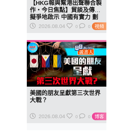
【HKG報與幫港出聲聯合製
作‧今日焦點】貿談及傳美
擬爭地啟示 中國有實力 劃
紅線訂規則
2026.08.04
視頻
0
0
美國的朋友呈獻第三次世界
大戰？
2026.08.04
博客
0
0