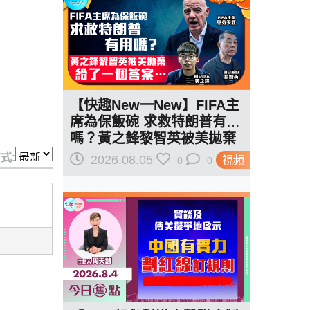
【快趣New一New】FIFA主
席為保飯碗 求救特朗普有用
嗎？黃之鋒黎智英被美拋棄
給了一個答案…
式:
2026.08.05
視頻
0
0