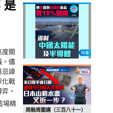
 是
高度關
時事
議。儘
最忌諱
深化戰
博弈。
這場精
周融周圍講（三百八十一）