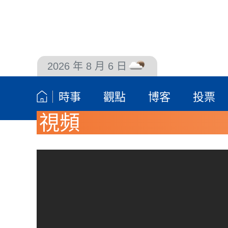
2026 年 8 月 6 日
聯絡我們
時事
觀點
博客
投票
視頻