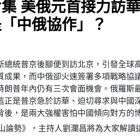
集 美俄元首接力訪華
是「中俄協作」？
斯總統普京後腳便到訪北京，引發全球
質成果，而中俄卻火速簽署多項戰略協
特朗普年內仍有三次會面機會。俄羅斯
這正是普京急於訪華、迫切尋求與中國
背後，是兩大強權害怕中國傾向對方的
華山論勢》，主持人劉瀾昌將為大家解讀