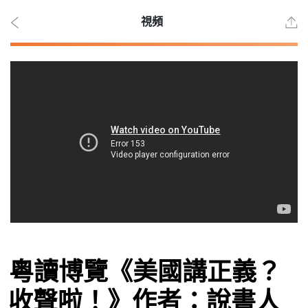
視頻
2026
年 8
月 7
日
時事
粵讀博覽《美國講正義？
觀點
收聲啦！》作者：說書人