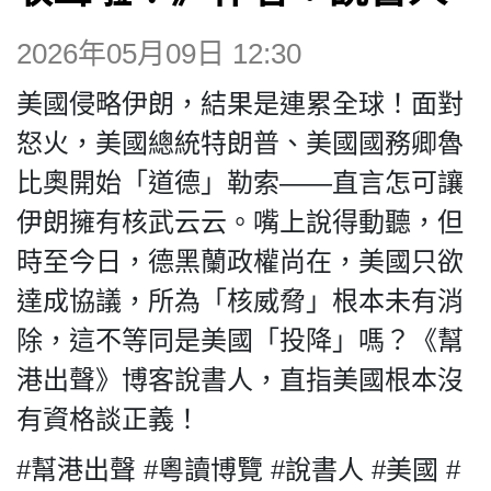
博客
2026年05月09日 12:30
投票
美國侵略伊朗，結果是連累全球！面對
怒火，美國總統特朗普、美國國務卿魯
視頻
比奧開始「道德」勒索——直言怎可讓
伊朗擁有核武云云。嘴上說得動聽，但
昔日
時至今日，德黑蘭政權尚在，美國只欲
達成協議，所為「核威脅」根本未有消
系列
除，這不等同是美國「投降」嗎？《幫
港出聲》博客說書人，直指美國根本沒
活動
有資格談正義！
關於我們
#幫港出聲 #粵讀博覽 #說書人 #美國 #