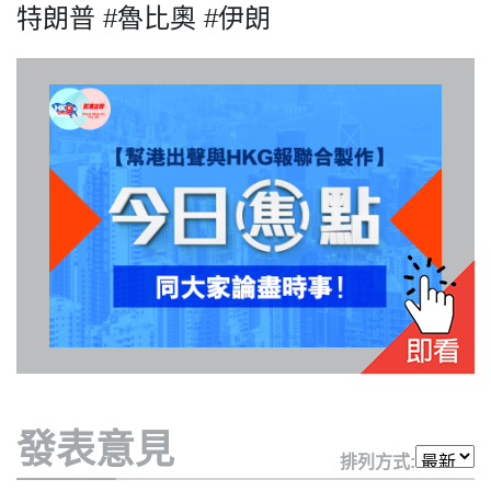
特朗普 #魯比奧 #伊朗
我們的立場
登記支持
發表意見
聯絡我們
排列方式: