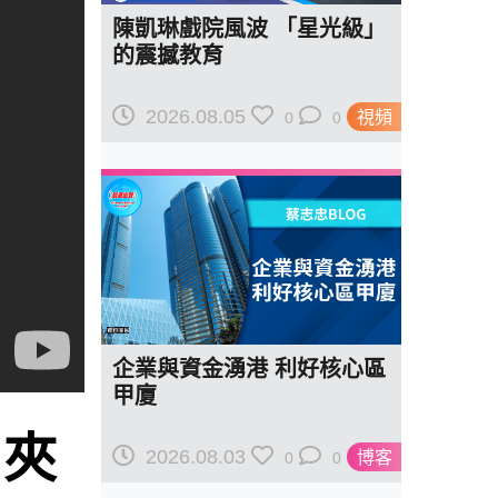
陳凱琳戲院風波 「星光級」
的震撼教育
2026.08.05
視頻
0
0
企業與資金湧港 利好核心區
甲廈
 夾
2026.08.03
博客
0
0