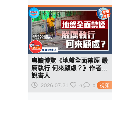
粵讀博覽《地盤全面禁煙 嚴
厲執行 何來顧慮？》作者︰
說書人
2026.07.21
視頻
0
0