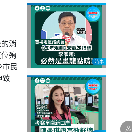
歲的消
這位殉
時事
少市民
神致