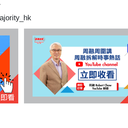
7
majority_hk