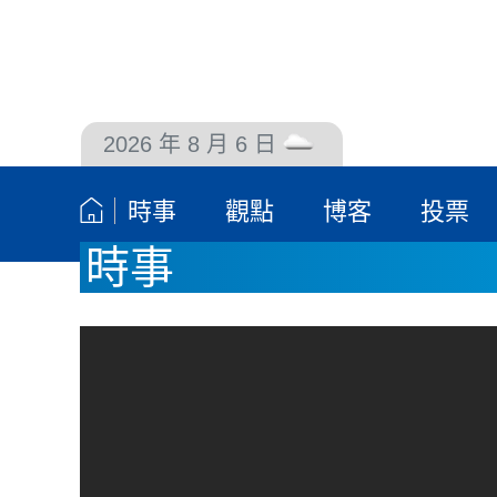
2026 年 8 月 6 日
聯絡我們
時事
觀點
博客
投票
時事