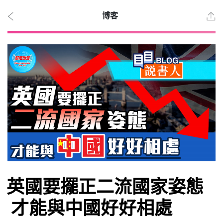
博客
2026
年 8
月 7
日
時事
英國要擺正二流國家姿態
觀點
才能與中國好好相處