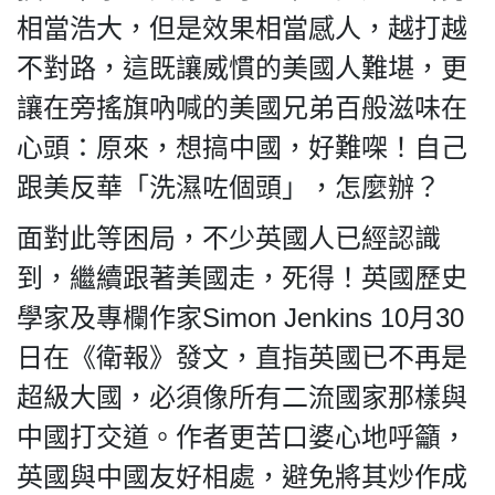
相當浩大，但是效果相當感人，越打越
不對路，這既讓威慣的美國人難堪，更
讓在旁搖旗吶喊的美國兄弟百般滋味在
私
隱
心頭：原來，想搞中國，好難㗎！自己
政
跟美反華「洗濕咗個頭」，怎麼辦？
策
及
面對此等困局，不少英國人已經認識
免
到，繼續跟著美國走，死得！英國歷史
責
聲
學家及專欄作家Simon Jenkins 10月30
明
日在《衛報》發文，直指英國已不再是
©
2018
超級大國，必須像所有二流國家那樣與
Silent
中國打交道。作者更苦口婆心地呼籲，
Majority
For
英國與中國友好相處，避免將其炒作成