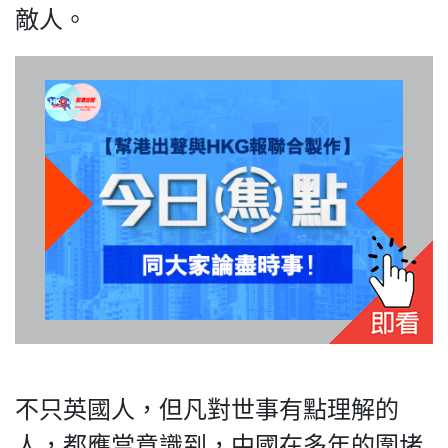
HK.
敵人。
All
rights
reserved.
不只英國人，但凡對世事有點理解的
人，都應當意識到，中國在多年的圍堵