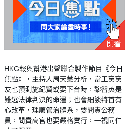
私
隱
政
策
及
免
HKG報與幫港出聲聯合製作節目《今日
責
焦點》，主持人周天慧分析，當工黨黨
聲
明
友也預測施紀賢或要下台時，黎智英是
©
難逃法律判決的命運；也會細談特首有
2018
Silent
心改革，理順管治體系，要問責公務
Majority
員，問責高官也要嚴格實行，一視同仁
For