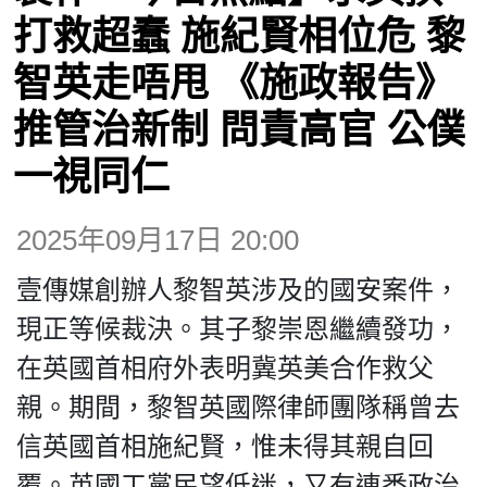
博客
打救超蠢 施紀賢相位危 黎
智英走唔甩 《施政報告》
投票
推管治新制 問責高官 公僕
視頻
一視同仁
昔日
2025年09月17日 20:00
壹傳媒創辦人黎智英涉及的國安案件，
系列
現正等候裁決。其子黎崇恩繼續發功，
在英國首相府外表明冀英美合作救父
活動
親。期間，黎智英國際律師團隊稱曾去
信英國首相施紀賢，惟未得其親自回
關於我們
覆。英國工黨民望低迷，又有連番政治