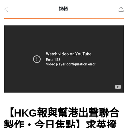
視頻
2026
年 8
月 9
日
時事
【HKG報與幫港出聲聯合
觀點
製作‧今日焦點】求英揆