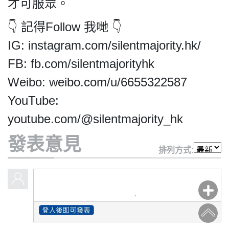
HK.
才可服眾。
All
👇 記得Follow 我哋 👇
rights
reserved.
IG: instagram.com/silentmajority.hk/
FB: fb.com/silentmajorityhk
Weibo: weibo.com/u/6655322587
YouTube:
youtube.com/@silentmajority_hk
發表意見
排列方式: