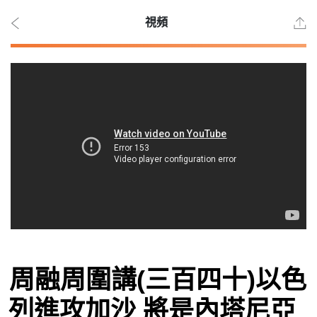
視頻
2026
年 8
月 7
日
時事
周融周圍講(三百四十)以色
觀點
列進攻加沙 將是內塔尼亞