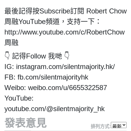
最後記得按Subscribe訂閱 Robert Chow
周融YouTube頻道，支持一下：
私
http://www.youtube.com/c/RobertChow
隱
周融
政
策
👇 記得Follow 我哋 👇
及
IG: instagram.com/silentmajority.hk/
免
責
FB: fb.com/silentmajorityhk
聲
Weibo: weibo.com/u/6655322587
明
©
YouTube:
2018
youtube.com/@silentmajority_hk
Silent
Majority
發表意見
For
排列方式: