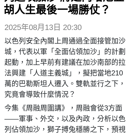
博客
胡人生最後一場勝仗？
投票
2025年08月13日 20:30
以色列安全內閣上周通過全面接管加沙
視頻
城，代表以軍「全面佔領加沙」的計劃
起動，加上早前有建議在加沙南部的拉
昔日
法興建「人道主義城」，擬把當地210
萬的巴勒斯坦人遷入。雙軌並行之下，
系列
究竟會導致什麼情況？
活動
今集《周融周圍講》，周融會從3方面
——軍事、外交，以及內政，分析以色
關於我們
列佔領加沙，獅子搏兔穩勝之下，預視