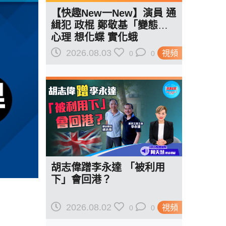
【快趣New一New】演員 通
緝犯 政棍 鄭敬基「變態」
心理 想化蝶 實化蛾
2026.08.03
視頻
0
0
胡志偉蹭李永達 「被利用
下」會回港？
2026.08.02
視頻
0
0