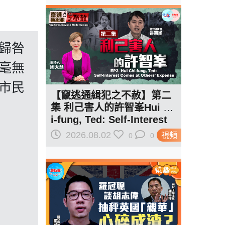
歸咎
毫無
市民
【竄逃通緝犯之不赦】第二
集 利己害人的許智峯Hui Ch
i-fung, Ted: Self-Interest
Comes at Others' Expens
2026.08.02
視頻
0
0
e