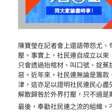
陳寶瑩在記者會上還語帶怨尤、
壓。事實上，社民連自成立以來
只會透過抬棺材、叫口號、掟蕉
惡。近年來，社民連無論是籌款
津，這亦足以證明社民連民心盡
解散歸咎於外界打壓，只不過是
最後，奉勸社民連之流的組織，