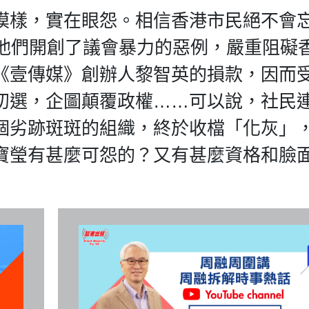
模樣，實在眼怨。相信香港市民絕不會
。他們開創了議會暴力的惡例，嚴重阻礙
《壹傳媒》創辦人黎智英的損款，因而
初選，企圖顛覆政權……可以說，社民
個劣跡斑斑的組織，終於收檔「化灰」
寶瑩有甚麼可怨的？又有甚麼資格和臉