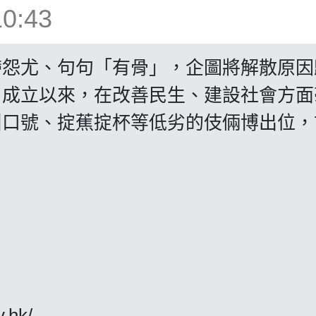
0:43
帶怨尤、句句「有骨」，企圖將解散原因
自成立以來，在改善民生、建設社會方面
叫口號、掟蕉掟杯等低劣的伎倆博出位，
y.hk/