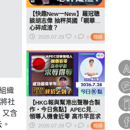
【快趣New一New】羅冠聰
談胡志偉 抽秤英國「親華」
心碎成渣？
2026.07.29
視頻
0
0
派組織
瑩將社
【HKG報與幫港出聲聯合製
作‧今日焦點】APEC見華
，又含
領導人機會近零 高市早苗求
云。
辱得辱 成功留英半年 胡志
2026.07.28
視頻
0
0