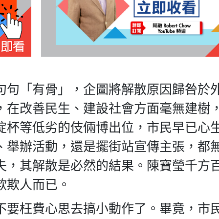
句句「有骨」，企圖將解散原因歸咎於
，在改善民生、建設社會方面毫無建樹
掟杯等低劣的伎倆博出位，市民早已心
、舉辦活動，還是擺街站宣傳主張，都
失，其解散是必然的結果。陳寶瑩千方
欺欺人而已。
不要枉費心思去搞小動作了。畢竟，市