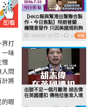
【HKG報與幫港出聲聯合製
作‧今日焦點】特朗普關稅
癮隨意發作 只因美國規則夠
惡 又有笑料 出獄赴英尋庇
2026.07.23
視頻
0
0
英曾扣押極致羞辱
外界打
，一味
生憎
無人問
百計將
出獄不足一個月離港 胡志偉
在英國遭扣 傳拖拉後准入境
民的眼