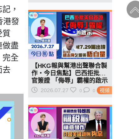
偉終於乞到了
忘記，
香港發
受質
連做盡
，完全
【HKG報與幫港出聲聯合製
面去
作‧今日焦點】巴西拒批美
官簽證 「侮辱」霸權的啟示
或7.29踢出境 胡志偉乞留英
2026.07.27
視頻
0
0
唔自量