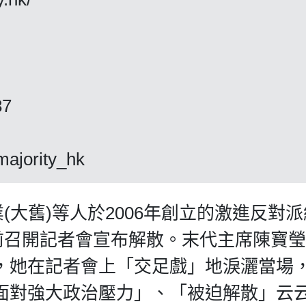
87
ajority_hk
(大舊)等人於2006年創立的激進反對
前召開記者會宣布解散。末代主席陳寶
，她在記者會上「交足戲」地淚灑當場
面對強大政治壓力」、「被迫解散」云