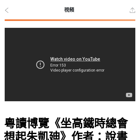
視頻
2026
年 8
月 6
日
時事
粵讀博覽《坐高鐵時總會
觀點
想起朱凱廸》作者：說書