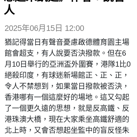
博客
人
投票
2025年06月15日 12:00
猶記得當日有聲音憂慮啟德體育園主場
視頻
館會超支，有人說要否決撥款。但在6
月10日舉行的亞洲盃外圍賽，港隊1比0
昔日
絕殺印度，有球迷新場館正、正、正，
令人不禁想到，如果當日撥款被否決，
系列
香港哪有一個這麼好的場地。這又勾起
活動
了一個更久遠的思想，就是反高鐵、反
港珠澳大橋，現在大家乘坐高鐵舒適的
關於我們
北上時，又會否想起坐監中的盲反怪朱