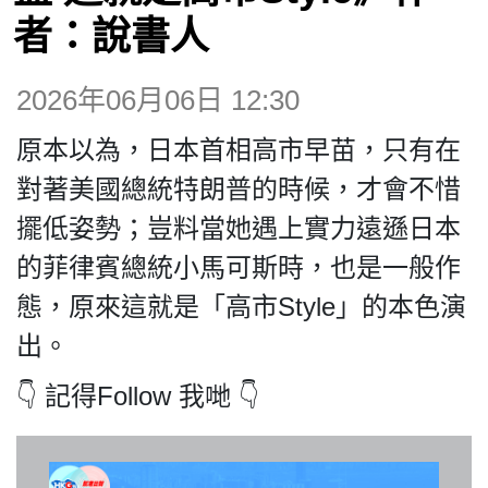
博客
者：說書人
投票
2026年06月06日 12:30
原本以為，日本首相高市早苗，只有在
視頻
對著美國總統特朗普的時候，才會不惜
擺低姿勢；豈料當她遇上實力遠遜日本
昔日
的菲律賓總統小馬可斯時，也是一般作
態，原來這就是「高市Style」的本色演
系列
出。
活動
👇 記得Follow 我哋 👇
關於我們