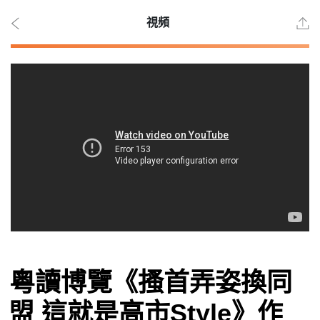
視頻
2026
年 8
月 8
日
時事
粵讀博覽《搔首弄姿換同
觀點
盟 這就是高市Style》作