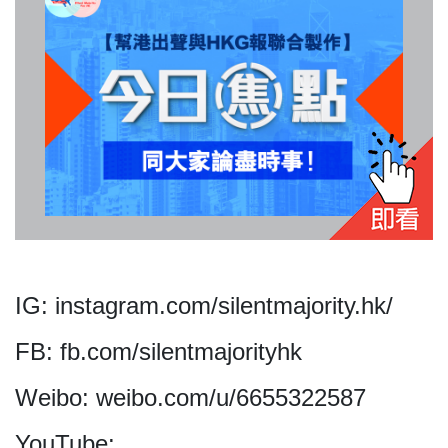
我們的立場
登記支持
IG: instagram.com/silentmajority.hk/
FB: fb.com/silentmajorityhk
Weibo: weibo.com/u/6655322587
聯絡我們
YouTube: