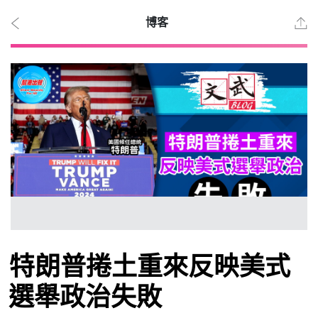
博客
2026
年 8
月 6
日
時事
特朗普捲土重來反映美式
觀點
選舉政治失敗