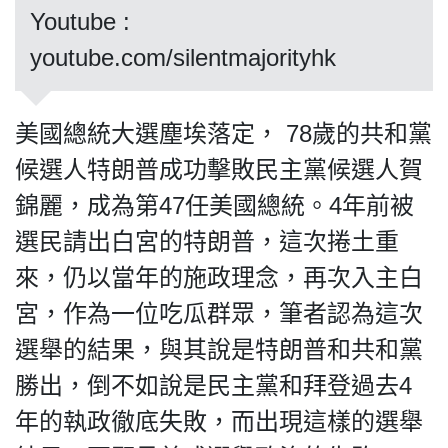
Youtube :
youtube.com/silentmajorityhk
私
隱
美國總統大選塵埃落定， 78歲的共和黨
政
候選人特朗普成功擊敗民主黨候選人賀
策
錦麗，成為第47任美國總統。4年前被
及
免
選民請出白宮的特朗普，這次捲土重
責
來，仍以當年的施政理念，再次入主白
聲
明
宮，作為一位吃瓜群眾，筆者認為這次
©
選舉的結果，與其說是特朗普和共和黨
2018
Silent
勝出，倒不如說是民主黨和拜登過去4
Majority
年的執政徹底失敗，而出現這樣的選舉
For