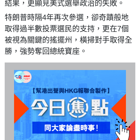
HK.
結果，更顯見美式選舉政治的失敗。
All
rights
特朗普時隔4年再次參選，卻奇蹟般地
reserved.
取得過半數投票選民的支持，更在7個
被視為關鍵的搖擺州，橫掃對手取得全
勝，強勢奪回總統寶座。