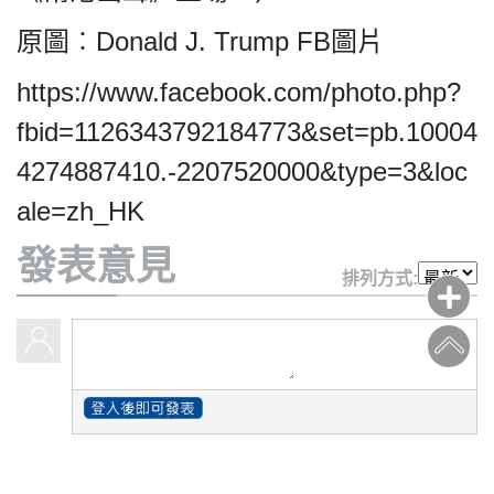
原圖︰Donald J. Trump FB圖片
https://www.facebook.com/photo.php?
fbid=1126343792184773&set=pb.10004
4274887410.-2207520000&type=3&loc
ale=zh_HK
發表意見
排列方式: