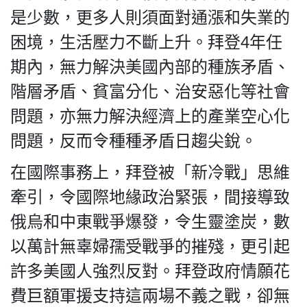
是少數，更多人則須面對通漲和失業的
困境，生活壓力不斷上升。拜登4年任
期內，無力解決美國內部的種族矛盾、
階層矛盾、貧富分化、治安惡化等社會
問題，亦無力解決經濟上的產業空心化
問題，反而令種種矛盾日趨尖銳。
在國際事務上，拜登被「新冷戰」思維
牽引，令國際地緣政治緊張，間接導致
俄烏和中東戰爭爆發，令生靈塗炭，數
以萬計無辜婦孺受戰爭的摧殘，更引起
許多美國人強烈反對。拜登政府情願花
費巨額軍援支持這兩場不義之戰，卻無