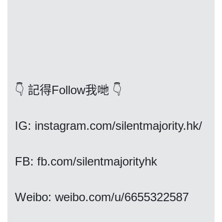
我們的立場
👇 記得Follow我哋 👇
IG: instagram.com/silentmajority.hk/
登記支持
FB: fb.com/silentmajorityhk
Weibo: weibo.com/u/6655322587
聯絡我們