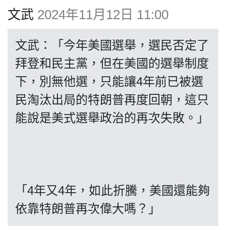
博客
文武
2024年11月12日 11:00
投票
文武：「今年美國選舉，選民否定了
拜登和民主黨，但在美國的選舉制度
視頻
下，別無他選，只能讓4年前已被選
民淘汰出局的特朗普再度回朝，這只
昔日
能說是美式選舉政治的再次失敗。」
系列
活動
「4年又4年，如此折騰，美國還能夠
依靠特朗普再次偉大嗎？」
關於我們