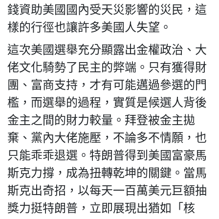
錢資助美國國內受天災影響的災民，這
樣的行徑也讓許多美國人失望。
這次美國選舉充分顯露出金權政治、大
佬文化騎勢了民主的弊端。只有獲得財
團、富商支持，才有可能邁過參選的門
檻，而選舉的過程，實質是候選人背後
金主之間的財力較量。拜登被金主拋
棄、黨內大佬施壓，不論多不情願，也
只能乖乖退選。特朗普得到美國富豪馬
斯克力撐，成為扭轉乾坤的關鍵。當馬
斯克出奇招，以每天一百萬美元巨額抽
獎力挺特朗普，立即展現出猶如「核