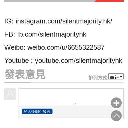
IG: instagram.com/silentmajority.hk/
私
FB: fb.com/silentmajorityhk
隱
政
Weibo: weibo.com/u/6655322587
策
及
Youtube : youtube.com/silentmajorityhk
免
發表意見
責
排列方式:
聲
明
©
2018
Silent
Majority
For