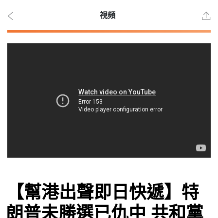
視頻
2026
年 8
月 8
日
時事
【幫港出聲即日快遞】特
觀點
朗普未勝選已仇中 共和黨