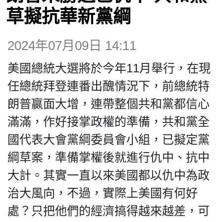
博客
草擬抗華新黨綱
投票
2024年07月09日 14:11
美國總統大選將於今年11月舉行，在現
視頻
任總統拜登連番出醜情況下，前總統特
朗普贏面大增，連帶整個共和黨都信心
昔日
滿滿，作好接掌政權的準備，共和黨全
國代表大會黨綱委員會小組，已擬定黨
系列
綱草案，準備掌權後就進行仇中、抗中
活動
大計。其實一直以來美國都以仇中為政
治大風向，不過，實際上美國有何好
關於我們
處？只把他們的經濟搞得越來越差，可