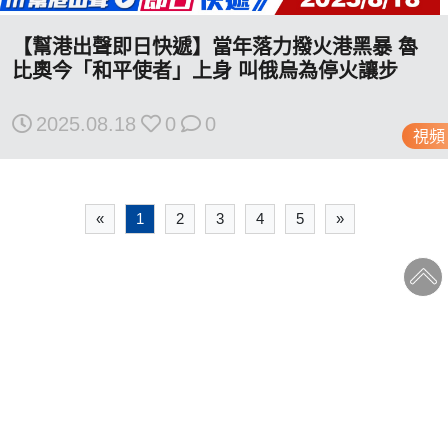
【幫港出聲即日快遞】當年落力撥火港黑暴 魯
比奧今「和平使者」上身 叫俄烏為停火讓步
2025.08.18
0
0
視頻
«
1
2
3
4
5
»