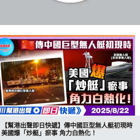
博客
投票
視頻
昔日
系列
活動
【幫港出聲即日快遞】傳中國巨型無人艇初現時
關於我們
美國爆「炒艇」瘀事 角力白熱化！