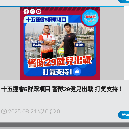
私
隱
政
策
及
免
責
聲
明
十五運會5群眾項目 警隊29健兒出戰 打氣支持！
©
2018
Silent
2025.08.21
0
0
Majority
時
For
HK.