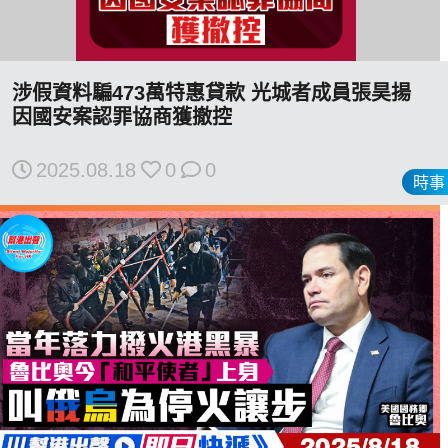
涉假資料騙473萬特惠貸款 光城者成員張昊揚
因國安案認罪協商獲撤控
2025.08.18
0
0
時事