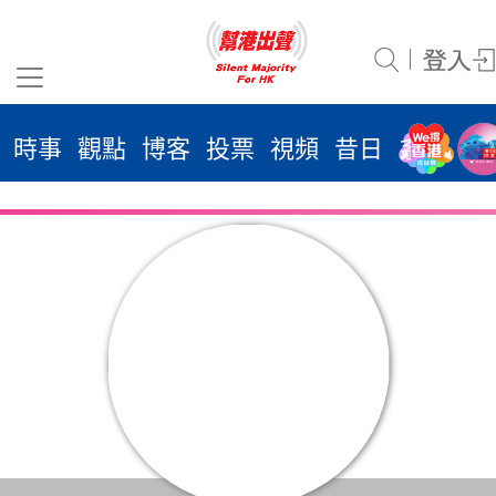
時事
觀點
博客
投票
視頻
昔日
系列
活
2026
年 8
月 8
日
時事
觀點