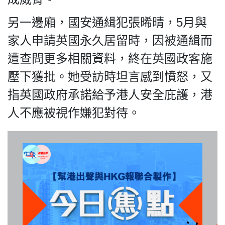
另一邊廂，國安通緝犯張晞晴，5月與
家人申請英國永久居留時，因被通緝而
我們的立場
遭查問更多相關資料，終在英國政客施
壓下獲批。她受訪時坦言感到憤怒，又
指英國政府承諾給予港人安全庇護，港
人不應被視作嫌犯對待。
登記支持
聯絡我們