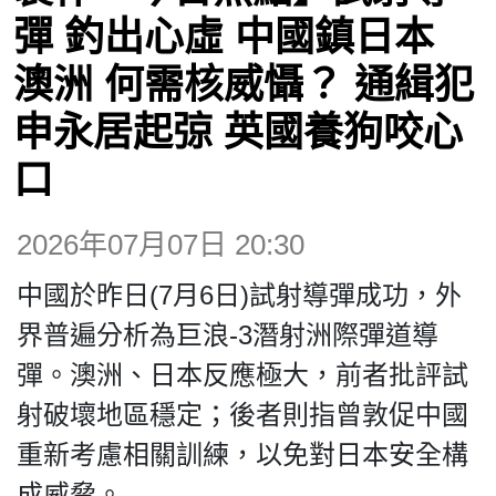
博客
彈 釣出心虛 中國鎮日本
澳洲 何需核威懾？ 通緝犯
投票
申永居起弶 英國養狗咬心
視頻
口
昔日
2026年07月07日 20:30
中國於昨日(7月6日)試射導彈成功，外
系列
界普遍分析為巨浪-3潛射洲際彈道導
彈。澳洲、日本反應極大，前者批評試
活動
射破壞地區穩定；後者則指曾敦促中國
重新考慮相關訓練，以免對日本安全構
關於我們
成威脅。