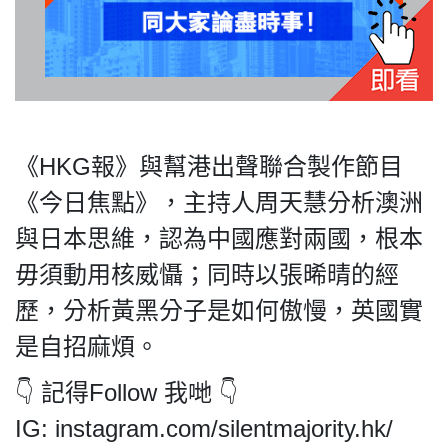
私
隱
政
《HKG報》與幫港出聲聯合製作節目
策
《今日焦點》，主持人周天慧分析澳洲
及
免
與日本思維，認為中國應對兩國，根本
責
毋須動用核威懾；同時以張晞晴的經
聲
明
歷，分析黃黑分子是如何傲慢，英國實
©
是自招麻煩。
2018
Silent
👇 記得Follow 我哋 👇
Majority
IG: instagram.com/silentmajority.hk/
For