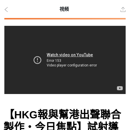
視頻
2026
年 8
月 8
日
時事
【HKG報與幫港出聲聯合
觀點
製作‧今日焦點】試射導