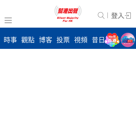
沒有相關文章
時事
觀點
博客
投票
視頻
昔日
系列
活
2026
年 8
月 6
日
時事
觀點