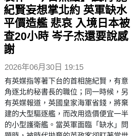
博客
紀賢妄想掌北約 英軍缺水
平價造艦 悲哀 入境日本被
投票
查20小時 岑子杰還要說感
視頻
謝
昔日
2026年06月30日 19:15
有英媒指等著下台的首相施紀賢，有意
系列
角逐北約秘書長的職位；同一時候，另
有英媒報道，英國皇家海軍省錢，將棄
活動
建的大型驅逐艦，而改用造價便宜一半
的小型護衛艦。當英軍面臨「缺水」問
關於我們
題時，被時代拋棄的英政客卻盯著當世