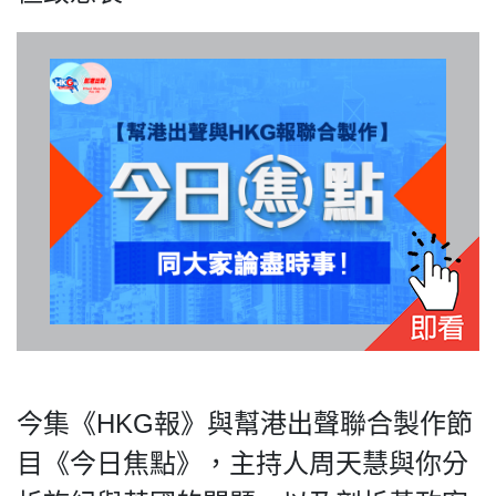
私
隱
政
策
及
免
責
聲
明
©
2018
Silent
今集《HKG報》與幫港出聲聯合製作節
Majority
目《今日焦點》，主持人周天慧與你分
For