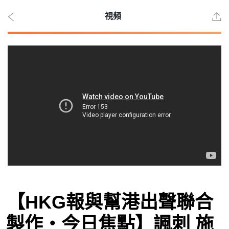
視頻
2026
年 8
月 8
日
時事
【HKG報與幫港出聲聯合
觀點
製作‧今日焦點】諷刺 施