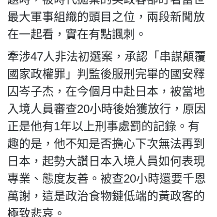
最大軍事組織的頭目之位，兩段新聞放
在一起看，實在有點諷刺。
我們的立場
牽涉47人非法初選案，承認「串謀顛覆
國家政權罪」判監後服刑完畢的國安釋
囚岑子杰，在今個月中赴日本，被當地
入境人員審查20小時後始獲放行，原因
正是他有1年以上刑事處罰的記錄。有
登記支持
趣的是，他不知是否擔心下次無法再到
日本，起勢大讚日本入境人員如何表現
專業、態度友善。被查20小時還要千恩
萬謝，這是政治食物鏈低端的黃政客的
聯絡我們
極致悲哀。