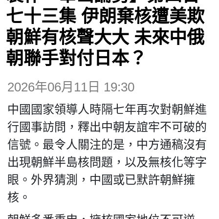
博客
七十三集 伊朗棄核遭美欺
朝鮮有核聲大大 未來中俄
投票
朝聯手對付日本？
視頻
2026年06月11日 19:30
昔日
中國國家領導人時隔七年再次對朝鮮進
行國事訪問，釋出中朝友誼牢不可破的
系列
信號。最令人關注的是，中方通稿沒有
出現朝鮮半島核問題，以及無核化等字
活動
眼。外界猜測，中國或已默許朝鮮擁
核。
關於我們