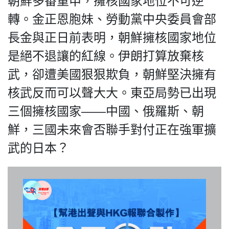
朝鮮多番重申，擁核國家地位不可逆
轉。金正恩胞妹、勞動黨中央委員會部
長金與正日前表明，朝鮮擁核國家地位
我們的立場
是絕不退讓的紅線。伊朗打算放棄核
武，卻遭美國狠狠欺負，朝鮮堅決擁有
核武反而可以聲大大。東亞局勢已出現
三個擁核國家——中國、俄羅斯、朝
鮮，三國未來會否聯手對付正在強軍擴
登記支持
武的日本？
聯絡我們