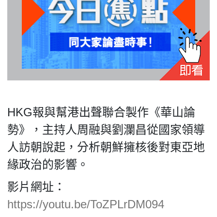
私
隱
政
策
及
HKG報與幫港出聲聯合製作《華山論
免
責
勢》，主持人周融與劉瀾昌從國家領導
聲
人訪朝說起，分析朝鮮擁核後對東亞地
明
©
緣政治的影響。
2018
Silent
影片網址：
Majority
https://youtu.be/ToZPLrDM094
For