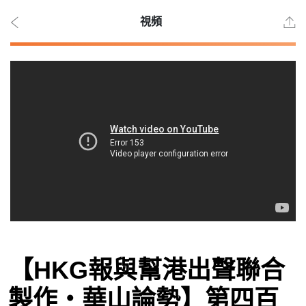
視頻
2026
年 8
月 7
日
時事
【HKG報與幫港出聲聯合
觀點
製作‧華山論勢】第四百