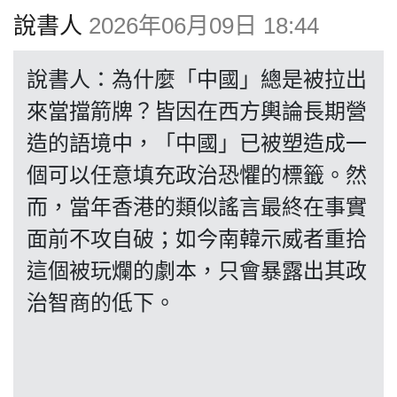
博客
說書人
2026年06月09日 18:44
投票
說書人：為什麼「中國」總是被拉出
來當擋箭牌？皆因在西方輿論長期營
視頻
造的語境中，「中國」已被塑造成一
個可以任意填充政治恐懼的標籤。然
昔日
而，當年香港的類似謠言最終在事實
面前不攻自破；如今南韓示威者重拾
系列
這個被玩爛的劇本，只會暴露出其政
治智商的低下。
活動
關於我們