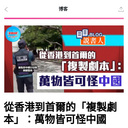
博客
2026
年 8
月 8
日
時事
從香港到首爾的「複製劇
觀點
本」：萬物皆可怪中國