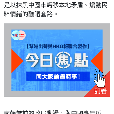
HK.
是以抹黑中國來轉移本地矛盾、煽動民
All
rights
粹情緒的醜陋套路。
reserved.
南韓當前的政局動盪，與中國毫無瓜