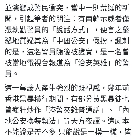
並演變成警民衝突，當中一則荒誕的新
聞，引起筆者的關注：有南韓示威者僅
憑執勤警員的「說話方式」，便言之鑿
私
隱
鑿地質疑其為「中國公安」假扮，諷刺
政
的是，這名警員隨後被證實，是一名曾
策
被當地電視台報道為「治安英雄」的警
及
免
員。
責
聲
這一幕讓人產生強烈的既視感，幾年前
明
香港黑暴橫行期間，有部分黃黑暴徒也
©
2018
曾瘋狂炒作「港警夾雜普通話」、「內
Silent
地公安換裝執法」等天方夜譚。這劇本
Majority
For
不能說是差不多 只能說是一模一樣，皆