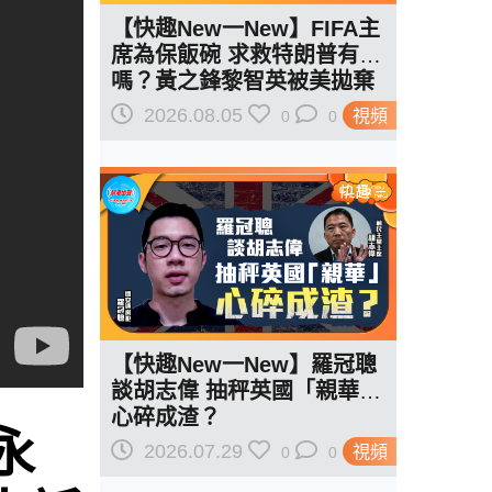
【快趣New一New】FIFA主
席為保飯碗 求救特朗普有用
嗎？黃之鋒黎智英被美拋棄
給了一個答案…
2026.08.05
視頻
0
0
【快趣New一New】羅冠聰
談胡志偉 抽秤英國「親華」
心碎成渣？
永
2026.07.29
視頻
0
0