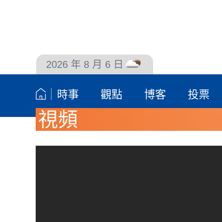
2026 年 8 月 6 日
聯絡我們
時事
觀點
博客
投票
視頻