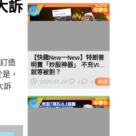
大訴
【快趣New一New】特朗普
身訂造
明賣「炒股神器」 不充VIP
就等被割？
於是，
2026.07.24
視頻
0
0
大訴