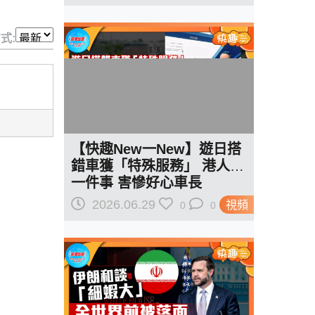
式:
【快趣New一New】遊日搭
錯車獲「特殊服務」 港人做
一件事 害慘好心車長
2026.06.29
視頻
0
0