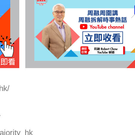
hk/
7
jority_hk