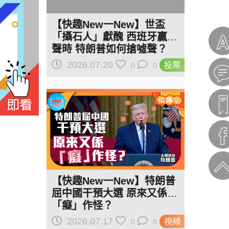
【快趣New一New】世盃
「攝石人」獻醜 西班牙贏掌
聲時 特朗普如何搶噓聲？
2026.07.20
投票
0
0
【快趣New一New】特朗普
屈中國干預大選 原來又係
「癡」作怪？
2026.07.17
視頻
0
0