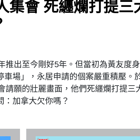
港人集會 死纒爛打提三
？
1年推出至今剛好5年。但當初為黃友度
停車場」，永居申請的個案嚴重積壓。
集會請願的壯麗畫面，他們死纒爛打提三
問：加拿大欠你嗎？