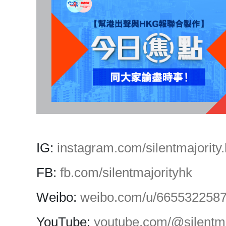
IG:
instagram.com/silentmajority.
FB:
fb.com/silentmajorityhk
Weibo:
weibo.com/u/665532258
YouTube:
youtube.com/@silentma