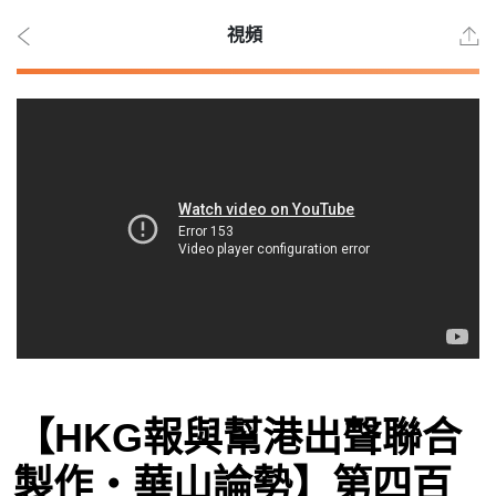
視頻
2026
年 8
月 8
日
時事
【HKG報與幫港出聲聯合
觀點
製作‧華山論勢】第四百