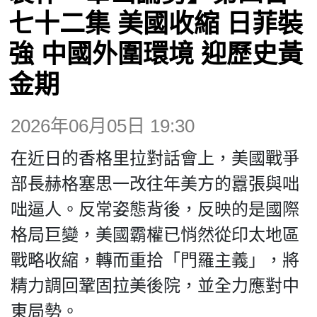
博客
七十二集 美國收縮 日菲裝
強 中國外圍環境 迎歷史黃
投票
金期
視頻
2026年06月05日 19:30
昔日
在近日的香格里拉對話會上，美國戰爭
部長赫格塞思一改往年美方的囂張與咄
系列
咄逼人。反常姿態背後，反映的是國際
格局巨變，美國霸權已悄然從印太地區
活動
戰略收縮，轉而重拾「門羅主義」，將
精力調回鞏固拉美後院，並全力應對中
關於我們
東局勢。