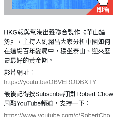
私
HKG報與幫港出聲聯合製作《華山論
隱
政
勢》，主持人劉瀾昌大家分析中國如何
策
在這場百年變局中，穩坐泰山、迎來歷
及
史最好的黃金期。
免
責
影片網址：
聲
明
https://youtu.be/OBVERODBXTY
©
2018
最後記得按Subscribe訂閱 Robert Chow
Silent
周融YouTube頻道，支持一下：
Majority
For
https://www.youtube.com/c/RobertCho