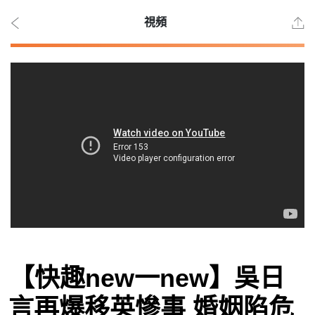
視頻
2026
年 8
月 8
日
時事
【快趣new一new】吳日
觀點
言再爆移英慘事 婚姻陷危