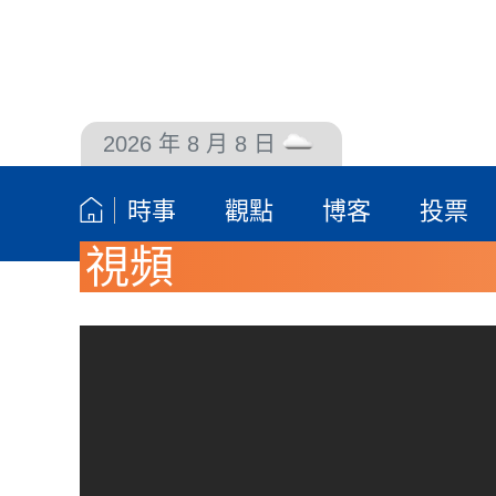
2026 年 8 月 8 日
聯絡我們
時事
觀點
博客
投票
視頻