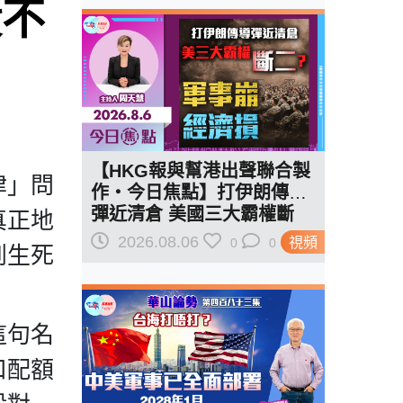
殺不
【HKG報與幫港出聲聯合製
律」問
作‧今日焦點】打伊朗傳導
彈近清倉 美國三大霸權斷
真正地
二？軍事崩 經濟損
2026.08.06
視頻
0
0
到生死
這句名
口配額