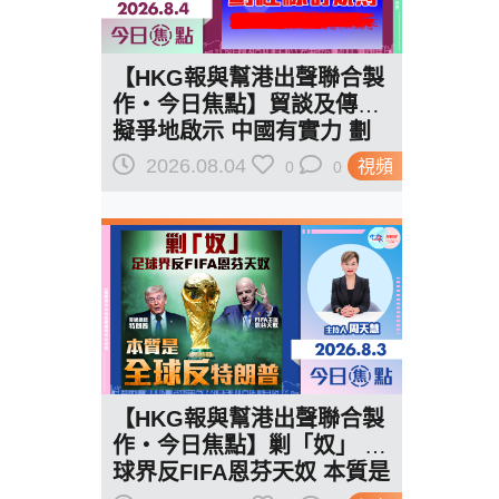
【HKG報與幫港出聲聯合製
作‧今日焦點】貿談及傳美
擬爭地啟示 中國有實力 劃
紅線訂規則
2026.08.04
視頻
0
0
【HKG報與幫港出聲聯合製
作‧今日焦點】剿「奴」 足
球界反FIFA恩芬天奴 本質是