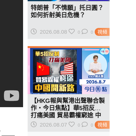
特朗普「不情願」托日圓？
如何折射美日危機？
2026.08.08
視頻
0
0
【HKG報與幫港出聲聯合製
作‧今日焦點】華5招反制
打痛美國 貿易霸權窮途 中
焦
國開新路
2026.08.07
視頻
0
0