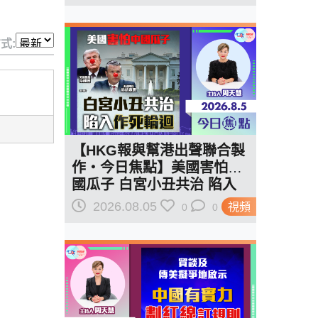
式:
【HKG報與幫港出聲聯合製
作‧今日焦點】美國害怕中
國瓜子 白宮小丑共治 陷入
作死輪迴
2026.08.05
視頻
0
0