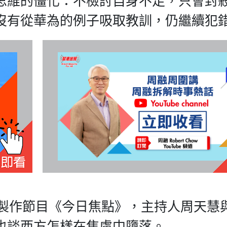
思維的僵化：不檢討自身不足，只會封
沒有從華為的例子吸取教訓，仍繼續犯
合製作節目《今日焦點》，主持人周天慧
也談西方怎樣在焦慮中墮落。