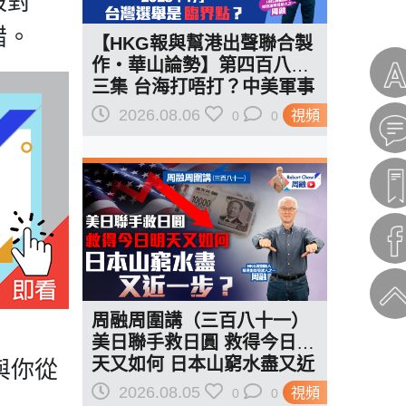
殺對
錯。
【HKG報與幫港出聲聯合製
作‧華山論勢】第四百八十
三集 台海打唔打？中美軍事
已全面部署 2028年1月台灣
2026.08.06
視頻
0
0
選舉是臨界點？
周融周圍講（三百八十一）
美日聯手救日圓 救得今日明
天又如何 日本山窮水盡又近
與你從
一步？
2026.08.05
視頻
0
0