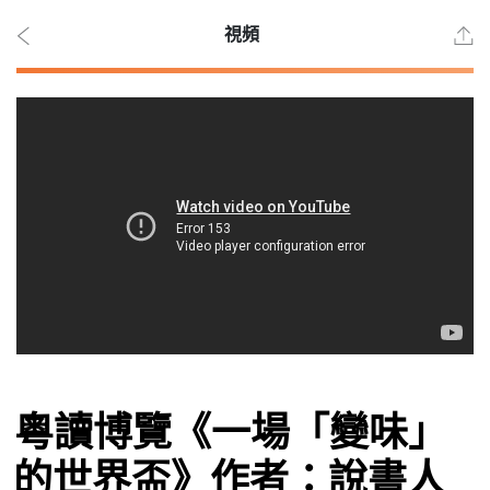
視頻
2026
年 8
月 6
日
時事
粵讀博覽《一場「變味」
觀點
的世界盃》作者：說書人