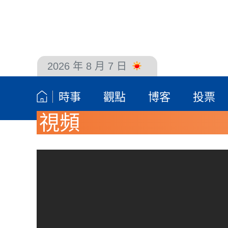
2026 年 8 月 7 日
聯絡我們
時事
觀點
博客
投票
視頻