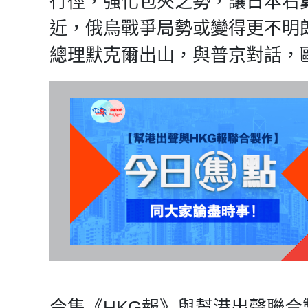
行徑，強化包夾之勢，讓日本右
近，俄烏戰爭局勢或變得更不明
總理默克爾出山，與普京對話，
今集《HKG報》與幫港出聲聯