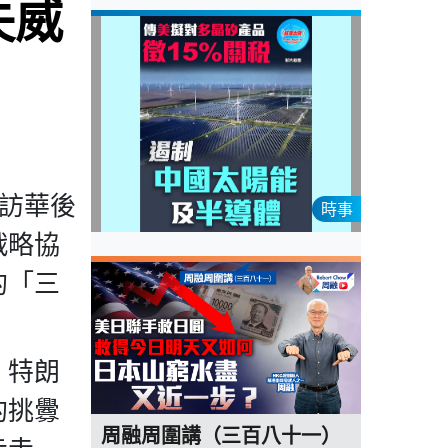
失威
普訪華後
時事
戰略協
的「三
；特朗
的挑釁
周融周圍講（三百八十一）