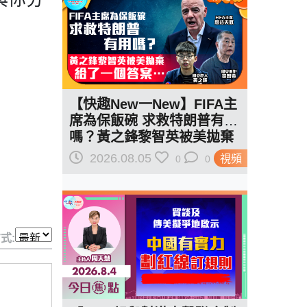
【快趣New一New】FIFA主
席為保飯碗 求救特朗普有用
嗎？黃之鋒黎智英被美拋棄
給了一個答案…
2026.08.05
視頻
0
0
式: