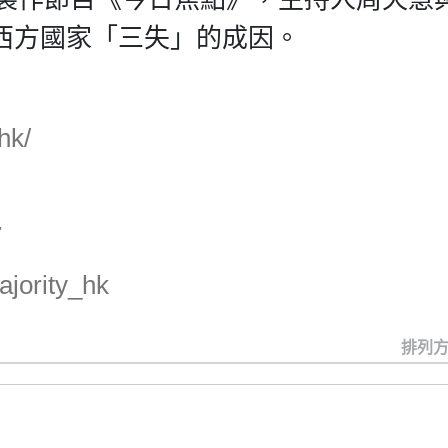
西方國家「三失」的成因。
hk/
7
jority_hk
排列方