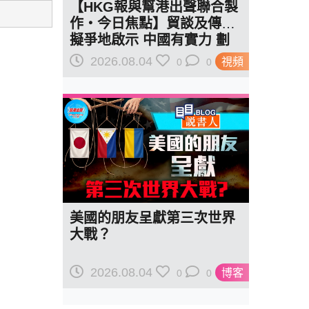
【HKG報與幫港出聲聯合製
作‧今日焦點】貿談及傳美
擬爭地啟示 中國有實力 劃
紅線訂規則
2026.08.04
視頻
0
0
美國的朋友呈獻第三次世界
大戰？
2026.08.04
博客
0
0