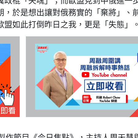
翼政棍「失魂」；而歐盟見到中俄進一
朗，於是想出讓對俄務實的「棄將」、
歐盟如此打倒昨日之我，更是「失態」
合製作節目《今日焦點》，主持人周天慧