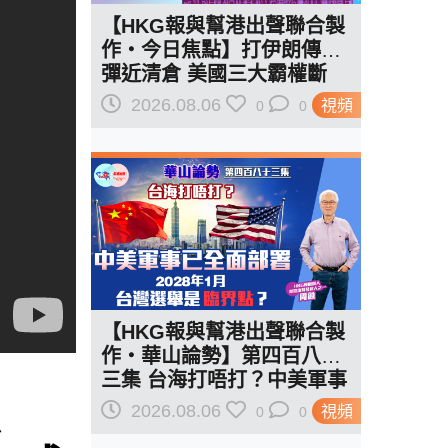
【HKG報與幫港出聲聯合製
作‧今日焦點】打伊朗傳導
彈近清倉 美國三大霸權斷
二？軍事崩 經濟損
2026.08.06
視頻
0
0
【HKG報與幫港出聲聯合製
作‧華山論勢】第四百八十
三集 台海打唔打？中美軍事
焦
已全面部署 2028年1月台灣
2026.08.06
視頻
0
0
選舉是臨界點？