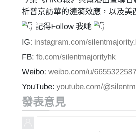
析普京訪華的漣漪效應，以及美
記得Follow 我哋
IG:
instagram.com/silentmajority.
FB:
fb.com/silentmajorityhk
Weibo:
weibo.com/u/665532258
YouTube:
youtube.com/@silentma
發表意見