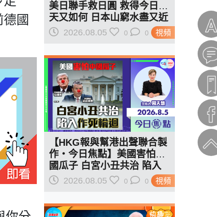
步走
美日聯手救日圓 救得今日明
天又如何 日本山窮水盡又近
前德國
一步？
2026.08.05
視頻
0
0
。
【HKG報與幫港出聲聯合製
作‧今日焦點】美國害怕中
國瓜子 白宮小丑共治 陷入
作死輪迴
2026.08.05
視頻
0
0
與你分