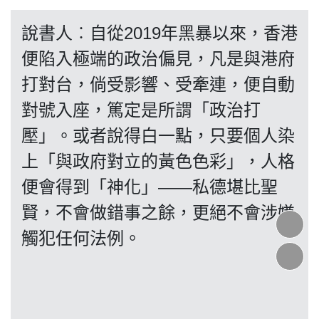
投票
說書人︰自從2019年黑暴以來，香港
便陷入極端的政治偏見，凡是與港府
視頻
打對台，倘受影響、受牽連，便自動
對號入座，篤定是所謂「政治打
昔日
壓」。或者說得白一點，只要個人染
上「與政府對立的黃色色彩」，人格
系列
便會得到「神化」——私德堪比聖
賢，不會做錯事之餘，更絕不會涉嫌
活動
觸犯任何法例。
關於
我們