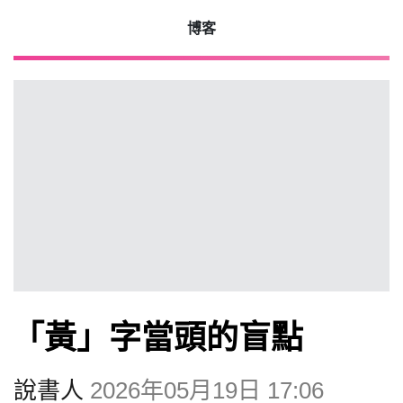
博客
2026
年 8
月 6
日
時事
觀點
「黃」字當頭的盲點
博客
說書人
2026年05月19日 17:06