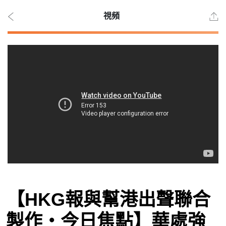
視頻
2026
年 8
月 8
日
時事
【HKG報與幫港出聲聯合
觀點
製作‧今日焦點】華處強