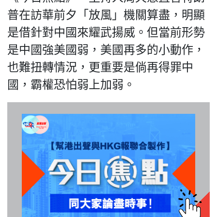
普在訪華前夕「放風」機關算盡，明顯
是借針對中國來耀武揚威。但當前形勢
是中國強美國弱，美國再多的小動作，
我們的立場
也難扭轉情況，更重要是倘再得罪中
國，霸權恐怕弱上加弱。
登記支持
聯絡我們