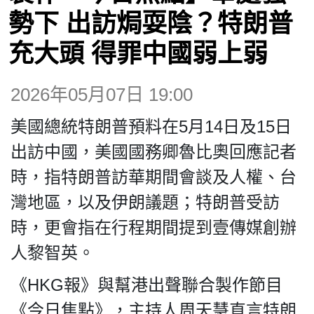
博客
勢下 出訪焗耍陰？特朗普
充大頭 得罪中國弱上弱
投票
2026年05月07日 19:00
視頻
美國總統特朗普預料在5月14日及15日
昔日
出訪中國，美國國務卿魯比奧回應記者
時，指特朗普訪華期間會談及人權、台
系列
灣地區，以及伊朗議題；特朗普受訪
時，更會指在行程期間提到壹傳媒創辦
活動
人黎智英。
《HKG報》與幫港出聲聯合製作節目
關於我們
《今日焦點》，主持人周天慧直言特朗