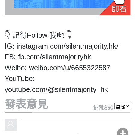
私
👇 記得Follow 我哋 👇
隱
IG: instagram.com/silentmajority.hk/
政
策
FB: fb.com/silentmajorityhk
及
Weibo: weibo.com/u/6655322587
免
責
YouTube:
聲
youtube.com/@silentmajority_hk
明
©
發表意見
2018
排列方式:
Silent
Majority
For