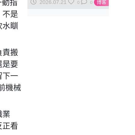
舉一動指
2026.07.21
博客
0
0
！不是
飲水瞓
負責搬
還是要
留下一
前機械
職業
反正看