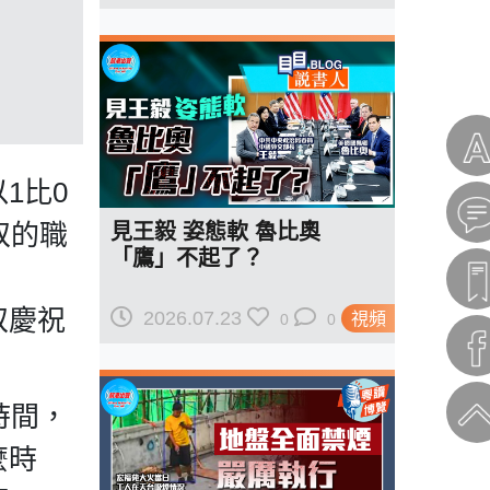
1比0
奴的職
見王毅 姿態軟 魯比奧
「鷹」不起了？
奴慶祝
2026.07.23
視頻
0
0
時間，
麼時