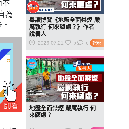
而不
我自為
粵讀博覽《地盤全面禁煙 嚴
步。
厲執行 何來顧慮？》作者︰
說書人
2026.07.21
視頻
0
0
地盤全面禁煙 嚴厲執行 何
來顧慮？