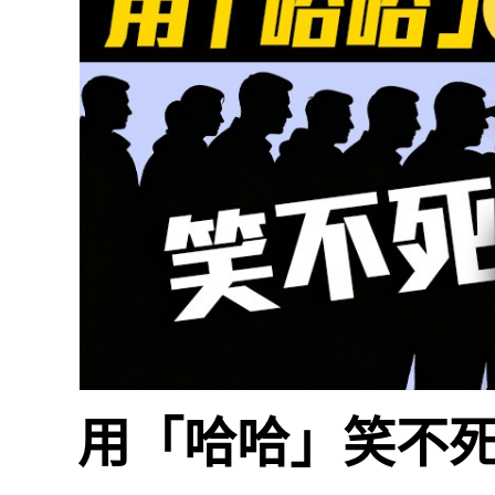
用「哈哈」笑不