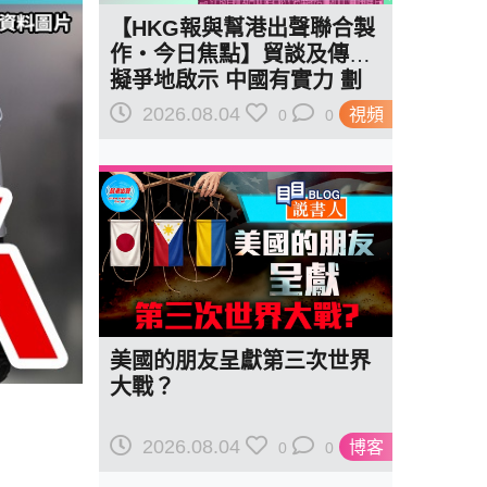
【HKG報與幫港出聲聯合製
作‧今日焦點】貿談及傳美
擬爭地啟示 中國有實力 劃
紅線訂規則
2026.08.04
視頻
0
0
美國的朋友呈獻第三次世界
大戰？
2026.08.04
博客
0
0