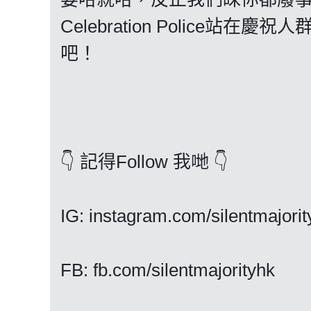
Celebration Police
吧！
👇 記得Follow 我哋 👇
IG: instagram.com/silentmajorit
FB: fb.com/silentmajorityhk