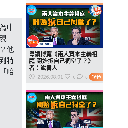
為中
現
？他
粵讀博覽《兩大資本主義祖
到特
庭 開始拆自己祠堂了？》作
者：說書人
「哈
2026.08.01
視頻
0
0