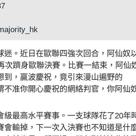
87
ajority_hk
球迷。近日在歐聯四強次回合，阿仙奴以
，再次躋身歐聯決賽。比賽一結束，阿仙
想到，贏波慶祝，竟引來漫山遍野的
，就是那些所謂不准你開心慶祝的網絡判官，你阿仙
會級最高水平賽事。一支球隊花了20年
賽會輸掉，下一次入決賽也不知道是什