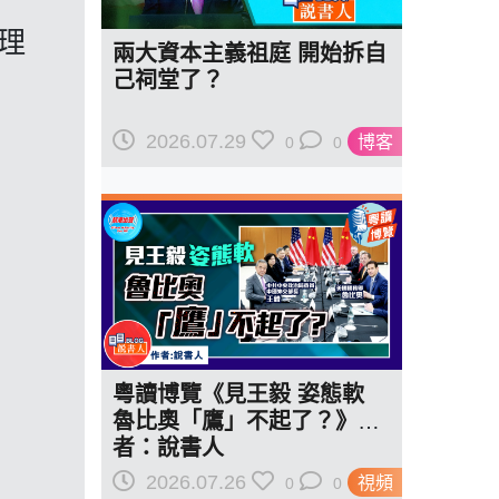
自理
兩大資本主義祖庭 開始拆自
己祠堂了？
2026.07.29
博客
0
0
粵讀博覽《見王毅 姿態軟
魯比奧「鷹」不起了？》作
者：說書人
2026.07.26
視頻
0
0