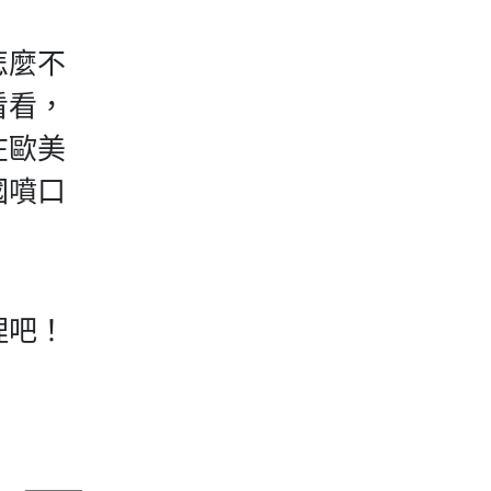
怎麼不
看看，
在歐美
國噴口
理吧！