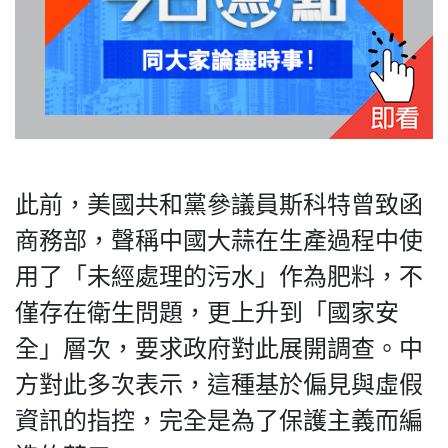
私
隱
政
策
此前，美國共和黨參議員斯科特曾致函
及
免
商務部，聲稱中國大蒜在生產過程中使
責
用了「未經處理的污水」作為肥料，不
聲
明
僅存在衛生問題，更上升到「國家安
©
全」層次，要求政府對此展開調查。中
2018
Silent
方對此多次表示，這種基於偏見與虛假
Majority
資訊的指控，完全是為了保護主義而編
For