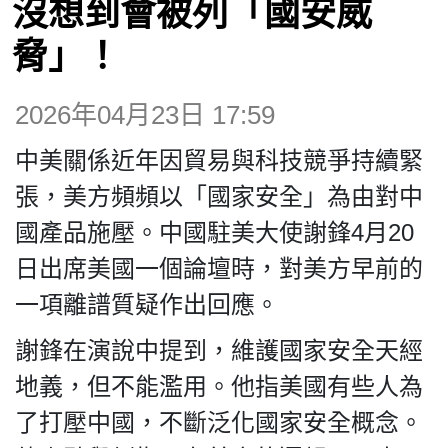
沒想到會被列「國安威
博客
脅」！
投票
2026年04月23日 17:59
視頻
中美關係近年因貿易與科技競爭持續緊
張，美方頻頻以「國家安全」為由對中
昔日
國產品施壓。中國駐美大使謝鋒4月20
日出席美國一個論壇時，對美方早前的
系列
一項離譜質疑作出回應。
謝鋒在演說中提到，維護國家安全天經
活動
地義，但不能濫用。他指美國有些人為
關於我們
了打壓中國，不斷泛化國家安全概念。