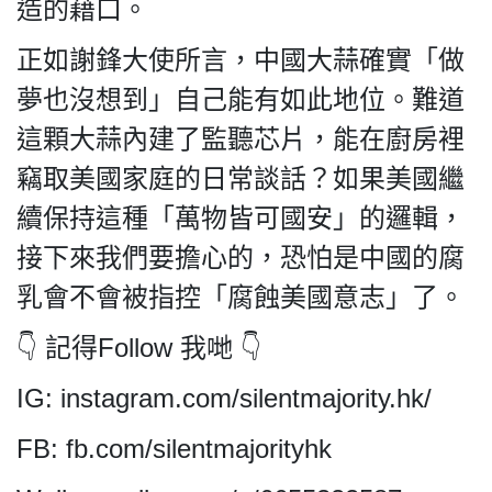
HK.
造的藉口。
All
rights
正如謝鋒大使所言，中國大蒜確實「做
reserved.
夢也沒想到」自己能有如此地位。難道
這顆大蒜內建了監聽芯片，能在廚房裡
竊取美國家庭的日常談話？如果美國繼
續保持這種「萬物皆可國安」的邏輯，
接下來我們要擔心的，恐怕是中國的腐
乳會不會被指控「腐蝕美國意志」了。
👇 記得Follow 我哋 👇
IG: instagram.com/silentmajority.hk/
FB: fb.com/silentmajorityhk