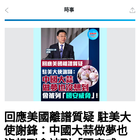
時事
2026
年 8
月 8
日
時事
回應美國離譜質疑 駐美大
觀點
使謝鋒：中國大蒜做夢也