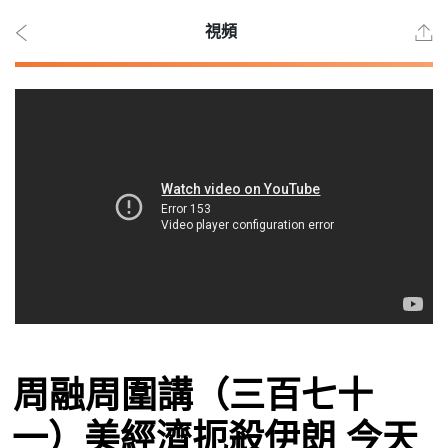
視頻
2026
年 8
月 8
日
時事
周融周圍講（三百七十
觀點
一）美經濟扼殺伊朗 今天