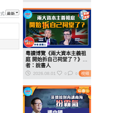
式:
粵讀博覽《兩大資本主義祖
庭 開始拆自己祠堂了？》作
者：說書人
2026.08.01
視頻
0
0