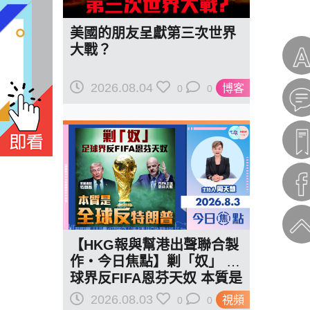
美國的朋友呈獻第三次世界
大戰？
2026.08.04
博客
0
0
【HKG報與幫港出聲聯合製
作‧今日焦點】剿「奴」 足
球界反FIFA恩芬天奴 本質是
全球反特朗普
2026.08.03
視頻
0
0