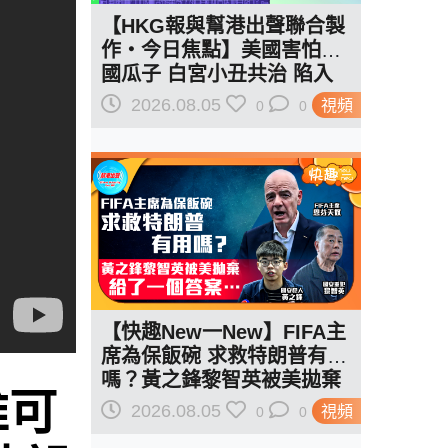
【HKG報與幫港出聲聯合製
作‧今日焦點】美國害怕中
國瓜子 白宮小丑共治 陷入
作死輪迴
2026.08.05
視頻
0
0
【快趣New一New】FIFA主
席為保飯碗 求救特朗普有用
嗎？黃之鋒黎智英被美拋棄
誰可
給了一個答案…
2026.08.05
視頻
0
0