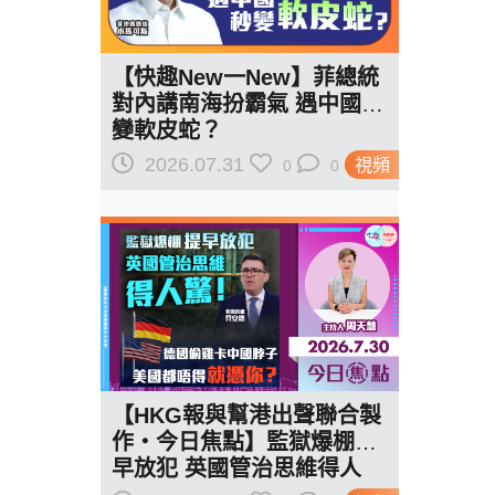
【快趣New一New】菲總統
對內講南海扮霸氣 遇中國秒
變軟皮蛇？
2026.07.31
視頻
0
0
【HKG報與幫港出聲聯合製
作‧今日焦點】監獄爆棚提
早放犯 英國管治思維得人