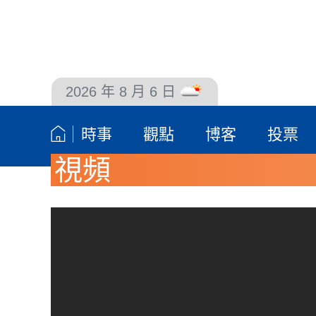
2026 年 8 月 6 日
聯絡我們
時事
觀點
博客
投票
視頻