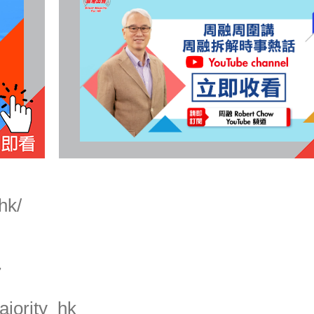
hk/
7
jority_hk