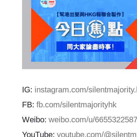
IG:
instagram.com/silentmajority.
FB:
fb.com/silentmajorityhk
Weibo:
weibo.com/u/665532258
YouTube:
youtube.com/@silentma