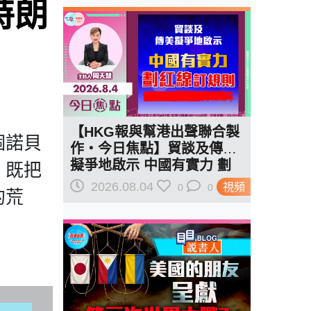
特朗
【HKG報與幫港出聲聯合製
個諾貝
作‧今日焦點】貿談及傳美
擬爭地啟示 中國有實力 劃
，既把
紅線訂規則
2026.08.04
視頻
0
0
的荒