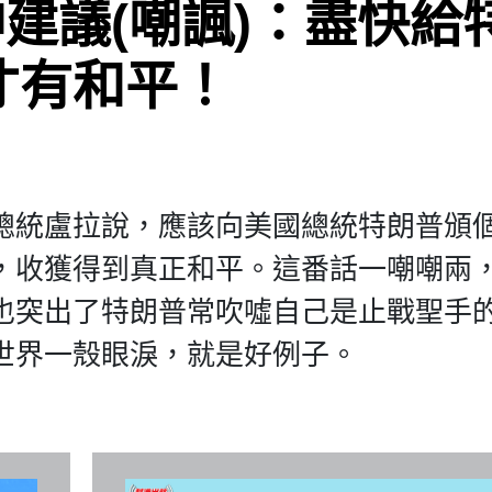
建議(嘲諷)：盡快給
才有和平！
總統盧拉說，應該向美國總統特朗普頒
，收獲得到真正和平。這番話一嘲嘲兩
也突出了特朗普常吹噓自己是止戰聖手
世界一殼眼淚，就是好例子。