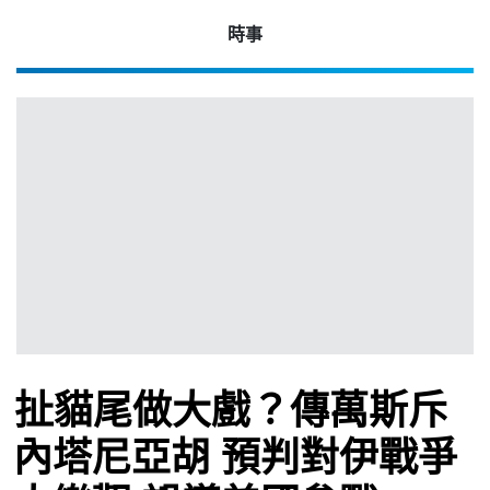
時事
2026
年 8
月 6
日
時事
觀點
扯貓尾做大戲？傳萬斯斥
內塔尼亞胡 預判對伊戰爭
博客