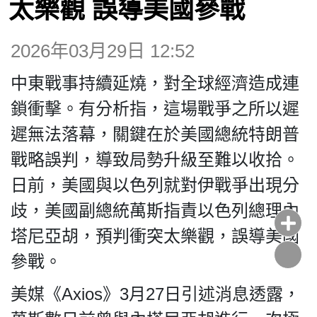
太樂觀 誤導美國參戰
投票
2026年03月29日 12:52
視頻
中東戰事持續延燒，對全球經濟造成連
鎖衝擊。有分析指，這場戰爭之所以遲
昔日
遲無法落幕，關鍵在於美國總統特朗普
戰略誤判，導致局勢升級至難以收拾。
系列
日前，美國與以色列就對伊戰爭出現分
歧，美國副總統萬斯指責以色列總理內
活動
塔尼亞胡，預判衝突太樂觀，誤導美國
參戰。
關於
美媒《Axios》3月27日引述消息透露，
我們