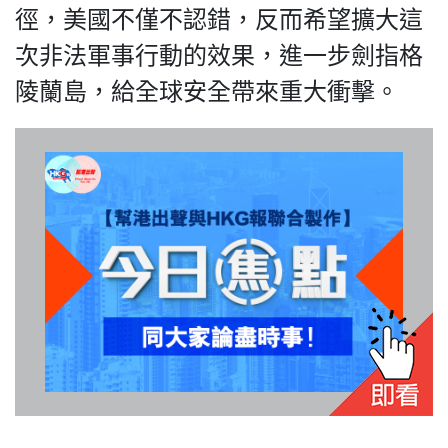
HK.
徑，美國不僅不認錯，反而希望擴大這
All
rights
次非法軍事行動的效果，進一步劍指格
reserved.
陵蘭島，給全球安全帶來重大衝擊。