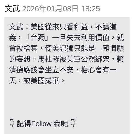
博客
文武
2026年01月08日 18:25
投票
文武︰美國從來只看利益，不講道
義，「台獨」一旦失去利用價值，就
視頻
會被捨棄，倚美謀獨只能是一廂情願
的妄想。馬杜羅被美軍公然綁架，賴
昔日
清德應該會坐立不安，擔心會有一
天，被美國拋棄。
系列
活動
👇 記得Follow 我哋 👇
關於我們