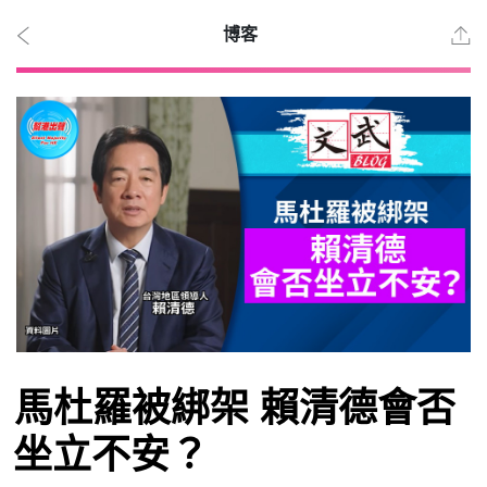
博客
2026
年 8
月 8
日
時事
馬杜羅被綁架 賴清德會否
觀點
坐立不安？