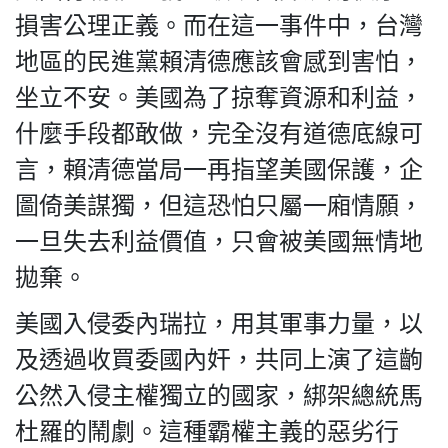
損害公理正義。而在這一事件中，台灣
地區的民進黨賴清德應該會感到害怕，
坐立不安。美國為了掠奪資源和利益，
私
隱
什麼手段都敢做，完全沒有道德底線可
政
言，賴清德當局一再指望美國保護，企
策
圖倚美謀獨，但這恐怕只屬一廂情願，
及
免
一旦失去利益價值，只會被美國無情地
責
拋棄。
聲
明
美國入侵委內瑞拉，用其軍事力量，以
©
2018
及透過收買委國內奸，共同上演了這齣
Silent
公然入侵主權獨立的國家，綁架總統馬
Majority
For
杜羅的鬧劇。這種霸權主義的惡劣行