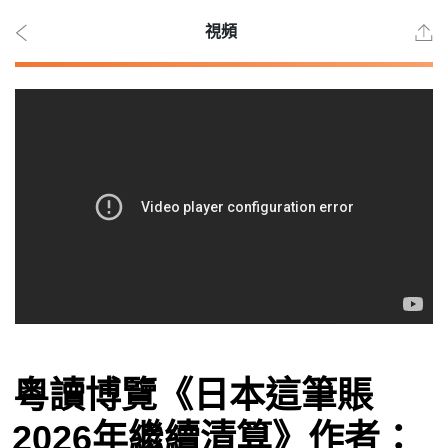
視頻
2026
年 8
月 8
日
時事
粵讀博覽《日本這筆賬
觀點
2026年繼續清算》作者：