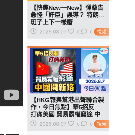
【快趣New一New】彈藥告
急怪「奸臣」誤導？ 特朗普
班子上下一樣廢
2026.08.07
視頻
0
0
【HKG報與幫港出聲聯合製
作‧今日焦點】華5招反制
打痛美國 貿易霸權窮途 中
焦
國開新路
2026.08.07
視頻
0
0