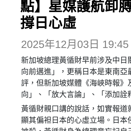
點】星媒護航卸膊
撐日心虛
2025年12月03日 19:45
新加坡總理黃循財早前涉及中日
向前邁進」，更稱日本是東南亞
評，但新加坡媒體《海峽時報》
向」、「放大言論」、「添加詮
黃循財親口講的說話，如實報道
顯其偏袒日本的心虛立場。日本