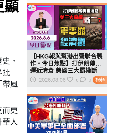
更顯
【HKG報與幫港出聲聯合製
歷史，
作‧今日焦點】打伊朗傳導
彈近清倉 美國三大霸權斷
界批
二？軍事崩 經濟損
2026.08.06
視頻
0
0
「帶風
反而更
計華人