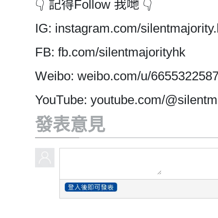
👇 記得Follow 我哋 👇
IG: instagram.com/silentmajority.
FB: fb.com/silentmajorityhk
Weibo: weibo.com/u/665532258
YouTube: youtube.com/@silentma
發表意見