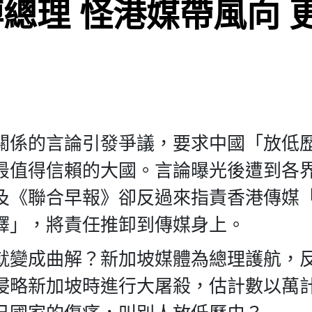
總理 怪港媒帶風向 
關係的言論引發爭議，要求中國「放低
最值得信賴的大國。言論曝光後遭到各
及《聯合早報》卻反過來指責香港傳媒
釋」，將責任推卸到傳媒身上。
就變成曲解？新加坡媒體為總理護航，
侵略新加坡時進行大屠殺，估計數以萬