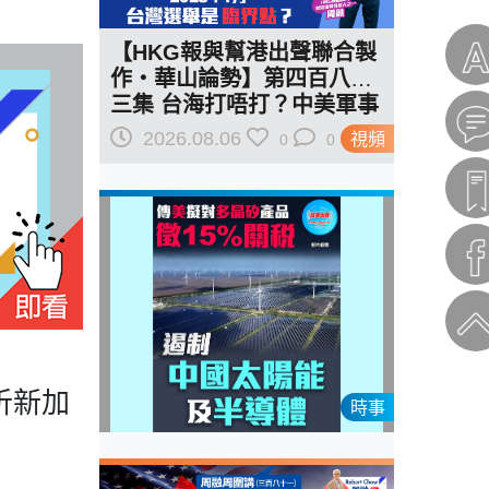
【HKG報與幫港出聲聯合製
作‧華山論勢】第四百八十
三集 台海打唔打？中美軍事
已全面部署 2028年1月台灣
2026.08.06
視頻
0
0
選舉是臨界點？
析新加
時事