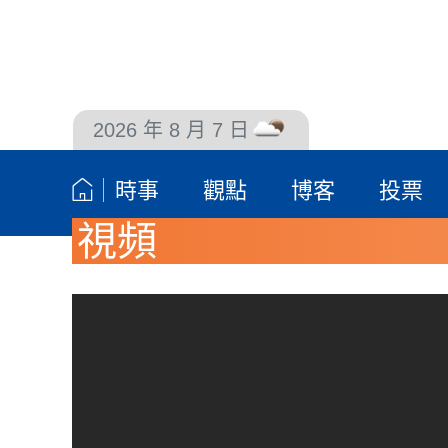
2026 年 8 月 7 日
聯絡我們
時事
觀點
博客
投票
視頻