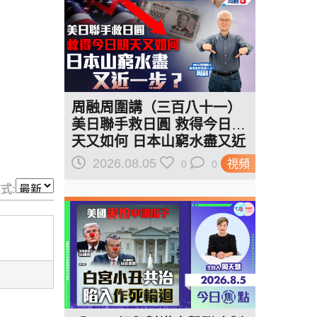
周融周圍講（三百八十一）
美日聯手救日圓 救得今日明
天又如何 日本山窮水盡又近
一步？
2026.08.05
視頻
0
0
式: