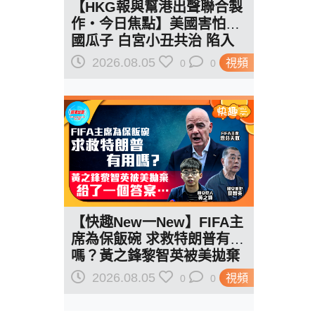
【HKG報與幫港出聲聯合製
作‧今日焦點】美國害怕中
國瓜子 白宮小丑共治 陷入
作死輪迴
2026.08.05
視頻
0
0
【快趣New一New】FIFA主
席為保飯碗 求救特朗普有用
嗎？黃之鋒黎智英被美拋棄
給了一個答案…
2026.08.05
視頻
0
0