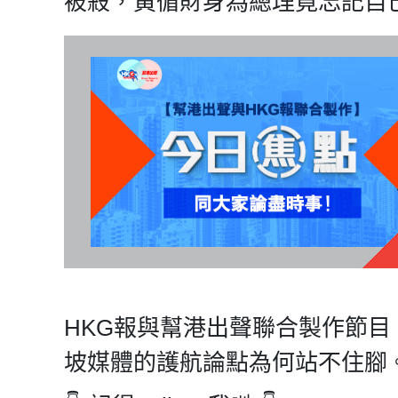
被殺，黃循財身為總理竟忘記自
HKG報與幫港出聲聯合製作節
坡媒體的護航論點為何站不住腳