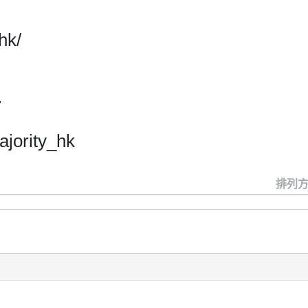
hk/
7
jority_hk
排列方