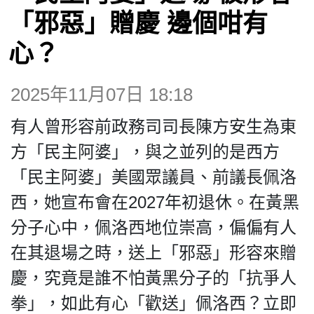
博客
「邪惡」贈慶 邊個咁有
心？
投票
2025年11月07日 18:18
視頻
有人曾形容前政務司司長陳方安生為東
昔日
方「民主阿婆」，與之並列的是西方
「民主阿婆」美國眾議員、前議長佩洛
系列
西，她宣布會在2027年初退休。在黃黑
分子心中，佩洛西地位崇高，偏偏有人
活動
在其退場之時，送上「邪惡」形容來贈
慶，究竟是誰不怕黃黑分子的「抗爭人
關於我們
拳」，如此有心「歡送」佩洛西？立即