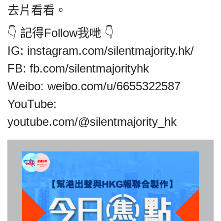
去片看看。
👇 記得Follow我哋 👇
IG: instagram.com/silentmajority.hk/
我們的立場
FB: fb.com/silentmajorityhk
Weibo: weibo.com/u/6655322587
YouTube:
youtube.com/@silentmajority_hk
登記支持
聯絡我們