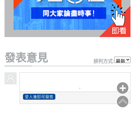
私
隱
政
策
發表意見
及
排列方式:
免
責
聲
明
©
2018
Silent
Majority
For