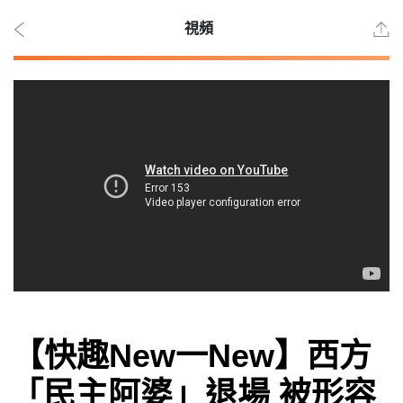
視頻
2026
年 8
月 7
日
時事
【快趣New一New】西方
觀點
「民主阿婆」退場 被形容