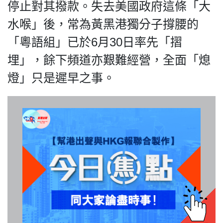
HK.
停止對其撥款。失去美國政府這條「大
All
水喉」後，常為黃黑港獨分子撐腰的
rights
reserved.
「粵語組」已於6月30日率先「摺
埋」，餘下頻道亦艱難經營，全面「熄
燈」只是遲早之事。