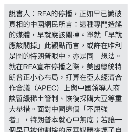
博客
說書人：RFA的停播，正如早已識破
投票
真相的中國網民所言：這種專門造謠
的媒體，早就應該關掉。單就「早就
視頻
應該關掉」此觀點而言，或許在唯利
是圖的特朗普眼中，亦是同一想法。
昔日
就在RFA宣布停播之際，美國總統特
朗普正小心布局，打算在亞太經濟合
系列
作會議（APEC）上與中國領導人商
談暫緩稀土管制、恢復採購大豆等重
活動
大舉措。面對中國這個「不屈強
者」，特朗普本就心中無底；若讓一
關於我們
個早已被他割捨的反華媒體來壞了自