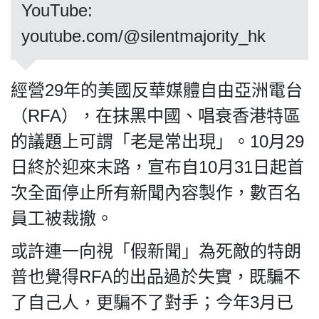
​​​​​​​YouTube:
youtube.com/@silentmajority_hk
私
經營29年的美國反華媒體自由亞洲電台
隱
政
（RFA），在抹黑中國、唱衰香港特區
策
的議題上可謂「老是常出現」。10月29
及
免
日終於迎來末路，宣布自10月31日起首
責
次全面停止所有新聞內容製作，數百名
聲
員工被裁撤。
明
©
或許連一向視「假新聞」為死敵的特朗
2018
Silent
普也覺得RFA的出品過於失實，既騙不
Majority
了自己人，更騙不了對手；今年3月已
For