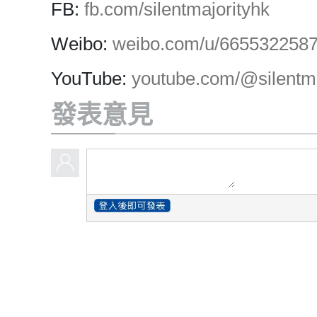
FB:
fb.com/silentmajorityhk
Weibo:
weibo.com/u/665532258
YouTube:
youtube.com/@silentma
發表意見