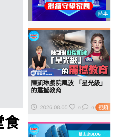
時事
陳凱琳戲院風波 「星光級」
的震撼教育
2026.08.05
視頻
0
0
堂食