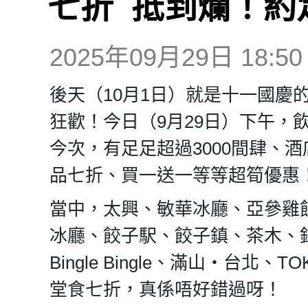
七折 抵到爛！約
2025年09月29日 18:50
後天（10月1日）就是十一國慶
狂歡！今日（9月29日）下午，
今次，有足足超過3000間肆、
品七折、買一送一等等超筍優惠
當中，太興、敏華冰廳、亞參雞
冰廳、餃子駅、餃子鎮、茶木、錦麗
Bingle Bingle、滿山‧台
堂食七折，真係唔好錯過呀！