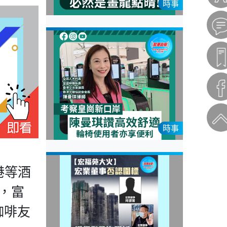
時事
時事
港等酒
，富
咖啡友