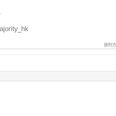
7
jority_hk
排列方