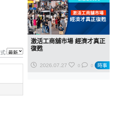
激活工商舖市場 經濟才真正
復甦
式:
2026.07.27
時事
0
0