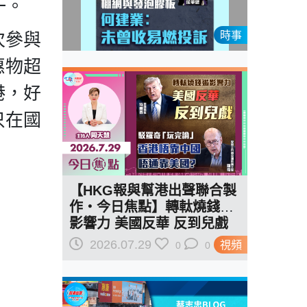
一。
次參與
時事
惠物超
港，好
只在國
【HKG報與幫港出聲聯合製
作‧今日焦點】轉軚燒錢遏
影響力 美國反華 反到兒戲
駁羅奇「玩完論」 香港唔靠
2026.07.29
視頻
0
0
中國 唔通靠美國？