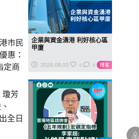
企業與資金湧港 利好核心區
全港市民
甲廈
一優惠：
2026.08.03
指定商
博客
0
0
、瓊芳
煲、
推出全日