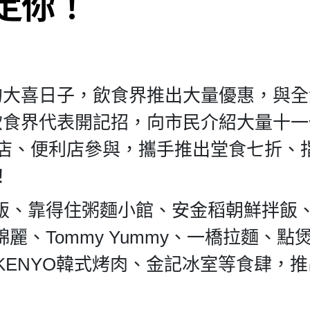
定你！
的大喜日子，飲食界推出大量優惠，與
飲食界代表開記招，向市民介紹大量十
酒店、便利店參與，攜手推出堂食七折、
！
飯、靠得住粥麵小館、安金稻朝鮮拌飯
、Tommy Yummy、一橋拉麵、點
北、TOKENYO韓式烤肉、金記冰室等食肆，